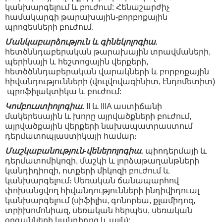
կանխարգելում և բուժում: Հենաշարժիչ
համակարգի թարախային-բորբոքային
պրոցեսների բուժում.
Մանկաբարձություն
և
գինեկոլոգիա
.
հետծննդաբերական թարախային տրավմաների,
պերինայի և հեշտոցային վերքերի,
հետծծննդաբերական վարակների և բորբոքային
հիվանդությունների (վուլվովագինիտ, էնդոմետիտ)
պրոֆիլակտիկա և բուժում:
Կոմբուստիոլոգիա.
II և IIIA աստիճանի
մակերեսային և խորը այրվածքների բուժում,
այրվածքային վերքերի նախապատրաստում
դերմատոպլաստիկայի համար։
Մաշկաբանություն-վեներոլոգիա.
պիոդերմայի և
դերմատոմիկոզի, մաշկի և լորձաթաղանթների
կանդիդիոզի, ոտքերի միկոզի բուժում և
կանխարգելում։ Սեռական ճանապարհով
փոխանցվող հիվանդությունների ինդիվիդուալ ​​
կանխարգելում (սիֆիլիս, գոնորեա, քլամիդոզ,
տրիխոմոնիազ, սեռական հերպես, սեռական
օրգանների կանդիդոզ և այլն):