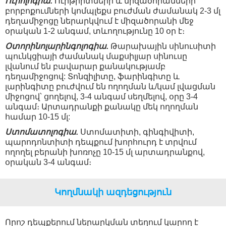
Ուրոլոգիա.
Ուրթրիտների և միզածորանների
բորբոքումների կոմպլեքս բուժման ժամանակ 2-3 մլ
դեղամիջոցը ներարկվում է միզածորանի մեջ
օրական 1-2 անգամ, տևողությունը 10 օր է։
Օտորինոլարինգոլոգիա.
Թարախային սինուսիտի
պունկցիայի ժամանակ մաքսիլյար սինուսը
լվանում են բավարար քանակությամբ
դեղամիջոցով: Տոնզիլիտը, ֆարինգիտը և
լարինգիտը բուժվում են ողողման և/կամ լվացման
միջոցով՝ ցողելով, 3-4 անգամ սեղմելով, օրը 3-4
անգամ։ Արտադրանքի քանակը մեկ ողողման
համար 10-15 մլ:
Ստոմատոլոգիա.
Ստոմատիտի, գինգիվիտի,
պարոդոնտիտի դեպքում խորհուրդ է տրվում
ողողել բերանի խոռոչը 10-15 մլ արտադրանքով,
օրական 3-4 անգամ։
Կողմնակի ազդեցություն
Որոշ դեպքերում ներարկման տեղում կարող է