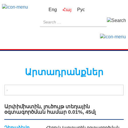
Eng
Հայ
Рус
Արտադրանքներ
Արփիմիստին, լուծույթ տեղային
օգտագործման համար 0.01%, 45մլ
Դեղաձեվը
Հեղուկ (արտաքին օգտագործման