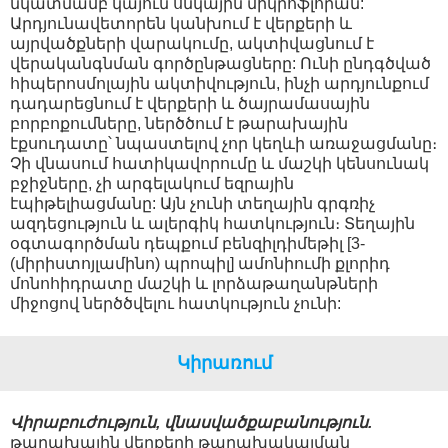
նկատմամբ կայուն սնկային միկրոֆլորան:
Արդյունավետորեն կանխում է վերքերի և
այրվածքների վարակումը, ակտիվացնում է
վերականգնման գործընթացները: Ունի ընդգծված
հիպերոսմոլային ակտիվություն, ինչի արդյունքում
դադարեցնում է վերքերի և ծայրամասային
բորբոքումները, ներծծում է թարախային
էքսուդատը՝ նպաստելով չոր կեղևի առաջացմանը։
Չի վնասում հատիկավորումը և մաշկի կենսունակ
բջիջները, չի արգելակում եզրային
էպիթելիացմանը: Այն չունի տեղային գրգռիչ
ազդեցություն և ալերգիկ հատկություն։ Տեղային
օգտագործման դեպքում բենզիլդիմեթիլ [3-
(միրիստոյլամինո) պրոպիլ] ամոնիումի քլորիդ
մոնոհիդրատը մաշկի և լորձաթաղանթների
միջոցով ներծծվելու հատկություն չունի:
Կիրառում
Վիրաբուժություն
,
վնասվածքաբանություն
.
թարախային վերքերի թարախակալման