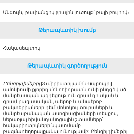
Անգույն, թափանցիկ ջրային լուծույթ՝ բալի բույրով։
Թերապևտիկ խումբ
Հակասեպտիկ.
Թերապևտիկ գործողություն
Բենզիլդիմեթիլ
[3 (միրիստոյլամինո)պրոպիլ]
ամոնիումի քլորիդ մոնոհիդրատն ունի ընդգծված
մանրէասպան ազդեցություն գրամ դրական և
գրամ-բացասական, աերոբ և անաէրոբ
բակտերիաների դեմ՝ մոնոկուլտուրաների և
մանրէաբանական ասոցիացիաների տեսքով,
ներառյալ հիվանդանոցային շտամները՝
հակաբիոտիկների նկատմամբ
բազմադեղորայքակայունությամբ: Բենզիլդիմեթիլ