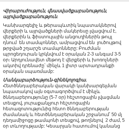
Վիրաբուժություն, վնասվածքաբանություն,
այրվածքաբանություն
.
Կանխարգելիչ և թերապևտիկ նպատակներով
վերքերի և այրվածքների մակերեսը լվացվում է,
վերքերին և ֆիստուլային անցուղիներին թույլ
դնում են տամպոններ, ամրացվում են լուծույթով
թրջված շղարշե տամպոնները: Բուժման
պրոցեդուրան կրկնվում է օրական 2-3 անգամ 3-5
օր։ Արդյունավետ մեթոդ է վերքերի և խոռոչների
ակտիվ դրենաժը՝ մինչև 1 լիտր արտադրանքի
օրական սպառմամբ:
Մանկաբարձություն-գինեկոլոգիա.
Հետծննդաբերական վարակի կանխարգելման
նպատակով այն օգտագործվում է մինչև
ծննդաբերությունը (5-7 օր) հեշտոցային լվացման
տեսքով, յուրաքանչյուր հեշտոցային
հետազոտությունից հետո ծննդաբերության
ժամանակ և հետծննդաբերական շրջանում՝ 50 մլ
դեղամիջոցը թամպոնի տեսքով, թողնելով 2 ժամ, 5
օր տևողությամբ: Կեսարյան հատումով կանանց