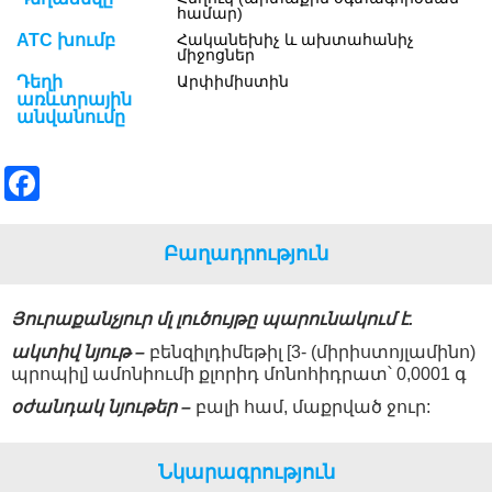
համար)
ATC խումբ
Հականեխիչ և ախտահանիչ
միջոցներ
Դեղի
Արփիմիստին
առևտրային
անվանումը
F
a
c
Բաղադրություն
e
b
Յուրաքանչյուր մլ լուծույթը պարունակում է.
o
ակտիվ նյութ –
բենզիլդիմեթիլ [3- (միրիստոյլամինո)
պրոպիլ] ամոնիումի քլորիդ մոնոհիդրատ՝ 0,0001 գ
o
օժանդակ նյութեր –
բալի համ, մաքրված ջուր:
k
Նկարագրություն