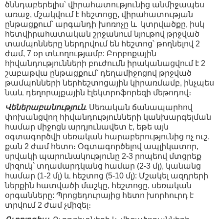
ծննդաբերելիս՝ վիրահատությունից անմիջապես
առաջ, մշակվում է հեշտոցը, վիրահատության
ընթացքում՝ արգանդի խոռոչը և կտրվածքը, իսկ
հետվիրահատական ​​շրջանում նյութով թրջված
տամպոնները ներդրվում են հեշտոց՝ թողնելով 2
ժամ, 7 օր տևողությամբ: Բորբոքային
հիվանդությունների բուժումն իրականացվում է 2
շաբաթվա ընթացքում՝ դեղամիջոցով թրջված
թամպոնների ներհեշտոցային կիրառմամբ, ինչպես
նաև դեղորայքային էլեկտրոֆորեզի մեթոդով։
Վեներաբանություն.
Սեռական ճանապարհով
փոխանցվող հիվանդությունների կանխարգելման
համար միջոցն արդյունավետ է, եթե այն
օգտագործվի սեռական հարաբերությունից ոչ ուշ,
քան 2 ժամ հետո։ Օգտագործելով ապլիկատոր,
սրվակի պարունակությունը 2-3 րոպեով մտցրեք
միզուկ՝ տղամարդկանց համար (2-3 մլ), կանանց
համար (1-2 մլ) և հեշտոց (5-10 մլ): Մշակել ազդրերի
ներքին հատվածի մաշկը, հեշտոցը, սեռական
օրգանները: Պրոցեդուրայից հետո խորհուրդ է
տրվում 2 ժամ չմիզել։