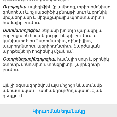
Ուրոլոգիա.
սպեցիֆիկ (քլամիդոզ, տրիխոմոնիազ,
գոնորեա) և ոչ սպեցիֆիկ բնույթի սուր և քրոնիկ
միզածորանի և միզաքարային պրոստատիտի
համալիր բուժում:
Ստոմատոլոգիա.
բերանի խոռոչի վարակիչ և
բորբոքային հիվանդությունների բուժում և
կանխարգելում՝ ստոմատիտ, գինգիվիտ,
պարոդոնտիտ, պերիոդոնտիտ։ Շարժական
պրոթեզների հիգիենիկ մշակում.
Օտորինոլարինգոլոգիա.
համալիր սուր և քրոնիկ
օտիտի, սինուսիտի, տոնզիլիտի, լարինգիտի
բուժում:
Այն չի օգտագործվում այս միջոցի նկատմամբ
անհատական ​ անհանդուրժողականության
դեպքում:
Կիրառման եղանակը