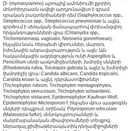
[3- (myristoylamino) պրոպիլ] ամոնիումի քլորիդ
մոնոհիդրատն ավելի արդյունավետ է գրամ
դրական բակտերիաների դեմ (Staphylococcus spp.,
Streptococcus spp.. Streptococcus pneumoniae և այլն),
գործում է սեռական ճանապարհով փոխանցվող
հիվանդությունների վրա (Chlamydia spp.,
Trichomonemasp. vaginalis, Neisseria gonorrhoeae),
ինչպես նաև հերպեսի վիրուսներ, մարդու
իմունային անբավարարություն և այլն: Այն
հակասնկային ազդեցություն ունի Aspergillus և
Penicillium սեռի ասկոմիցետների, խմորիչ սնկերի
(Rhodotorula rubra, Torulopsis gabrata և այլն) և խմորիչի
(խմորիչի) վրա: Candida albicans, Candida tropicalis,
Candida krusei և այլն), դերմատոֆիտներ
(Trichophyton rubrum, Trichophyton mentagrophytes,
Trichophyton verrucosum, Trichophyton schoenleini,
Trichophyton violacent, Epidermophyton Kaufman-Wolf,
Epidermophyton Microsporum f. ինչպես մյուս պաթոգեն
սնկերի դեպքում, օրինակ՝ Pityrosporum orbiculare
(Malassezia furfur), մոնոկուլտուրաների և
մանրէաբանական միավորումների տեսքով,
ներառյալ քիմիաթերապևտիկ դեղամիջոցների