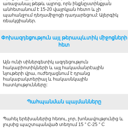
առաջանալ թեթև այրոց, որն ինքնըստինքյան
անհետանում է 15-20 վայրկյան հետո և չի
պահանջում դեղամիջոցի դադարեցում: Ալերգիկ
ռեակցիաներ.
Փոխազդեցություն այլ թերապևտիկ միջոցների
հետ
Այն ունի սիներգետիկ ազդեցություն
հակաբիոտիկների և այլ հակամանրէային
նյութերի վրա, ուժեղացնում է դրանց
հակաբակտերիալ և հակասնկային
հատկությունները:
Պահպանման պայմանները
Պահել երեխաներից հեռու, չոր, խոնավությունից և
լույսից պաշտպանված տեղում 15 ° C-25 ° C