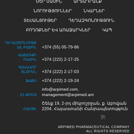
ՄԵՐ ՄԱՍԻՆ
ԱՐՏԱԴՐԱՆՔ
ՆՈՐՈՒԹՅՈՒՆՆԵՐ
ՆԿԱՐՆԵՐ
ՏԵՍԱՆՅՈՒԹԵՐ
ԴԵՂԱԶԳՈՆՈՒԹՅՈՒՆ
ԲՈՂՈՔՆԵՐ ԵՎ ԱՌԱՋԱՐԿՆԵՐ
ԿԱՊ
ԴԵՂԱԶԳՈՆՈՒԹՅ
+374 (55) 05-79-86
ԱՆ ԲԱԺԻՆ
ՎԱՃԱՌՔԻ
+374 (222) 2-17-25
ԲԱԺԻՆ
ԳԼԽԱՎՈՐ
+374 (222) 2-17-03
ՏՆՕՐԵՆ
+374 (222) 2-19-24
ՖԱՔՍ
info@arpimed.com,
management@arpimed.am
ԷԼ-ՓՈՍՏ
Շենք 19, 2-րդ միկրոշրջան, ք. Աբովյան
2204, Հայաստանի Հանրապետություն
ՀԱՍՑԵ
ARPIMED PHARMACEUTICAL COMPANY
ALL RIGHTS RESERVED