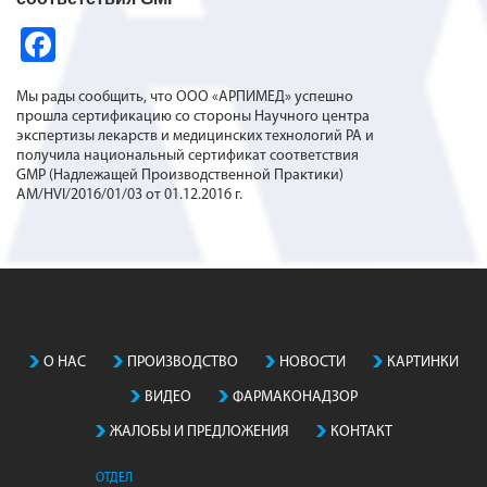
Fa
ce
Мы рады сообщить, что ООО «АРПИМЕД» успешно
b
прошла сертификацию со стороны Научного центра
экспертизы лекарств
и медицинских технологий РА и
o
получила национальный сертификат соответствия
o
GMP (Надлежащей Производственной Практики)
AM/HVI/2016/01/03 от 01.12.2016 г.
k
О НАС
ПРОИЗВОДСТВO
НОВОСТИ
КАРТИНКИ
ВИДЕО
ФАРМАКОНАДЗОР
ЖАЛОБЫ И ПРЕДЛОЖЕНИЯ
КОНТАКТ
ОТДЕЛ