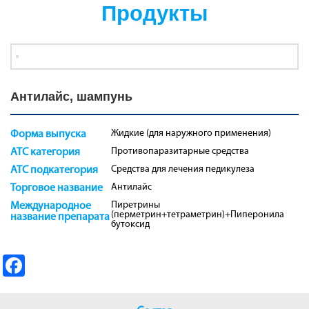
Продукты
Антилайс, шампунь
Жидкие (для наружного применения)
Форма выпуска
Противопаразитарные средства
ATC категория
Средства для лечения педикулеза
ATC подкатегория
Антилайс
Торговое название
Пиретрины
Международное
(перметрин+тетраметрин)+Пиперонила
название препарата
бутоксид
Fa
ce