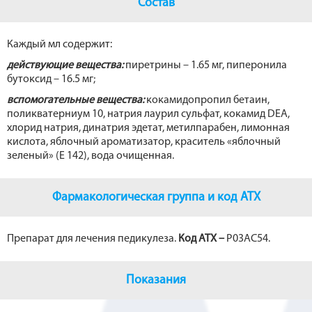
b
Состав
o
o
Каждый мл содержит:
k
действующие вещества:
пиретрины – 1.65 мг, пиперонила
бутоксид – 16.5 мг;
вспомогательные вещества:
кокамидопропил бетаин,
поликвaтерниум 10, натрия лаурил сульфат, кокамид DEA,
хлорид натрия, динатрия эдетат, метилпарабен, лимонная
кислота, яблочный ароматизатор, краситель «яблочный
зеленый» (Е 142), вода очищенная.
Фармакологическая группа и код АТХ
Препарат для лечения педикулеза.
Код АТХ –
P03AC54.
Показания