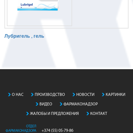
Лубригель , гель
N
o
m
a
t
c
h
О НАС
ПРОИЗВОДСТВO
НОВОСТИ
КАРТИНКИ
i
ВИДЕО
ФАРМАКОНАДЗОР
n
g
ЖАЛОБЫ И ПРЕДЛОЖЕНИЯ
КОНТАКТ
e
n
ОТДЕЛ
+374 (55) 05-79-86
ФАРМАКОНАДЗОРА