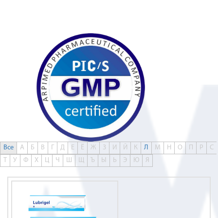
0
Все
А
Б
В
Г
Д
Е
Ё
Ж
З
И
Й
К
Л
М
Н
О
П
Р
С
Т
У
Ф
Х
Ц
Ч
Ш
Щ
Ъ
Ы
Ь
Э
Ю
Я