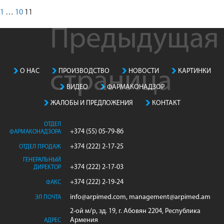
Навигация
Страница
Страница
Страница
1
…
10
11
по
Предыдущая
записям
страница
О НАС
ПРОИЗВОДСТВO
НОВОСТИ
КАРТИНКИ
ВИДЕО
ФАРМАКОНАДЗОР
ЖАЛОБЫ И ПРЕДЛОЖЕНИЯ
КОНТАКТ
ОТДЕЛ
+374 (55) 05-79-86
ФАРМАКОНАДЗОРА
+374 (222) 2-17-25
ОТДЕЛ ПРОДАЖ
ГЕНЕРАЛЬНЫЙ
+374 (222) 2-17-03
ДИРЕКТОР
+374 (222) 2-19-24
ФАКС
info@arpimed.com, management@arpimed.am
ЭЛ ПОЧТА
2-ой м/р, зд. 19, г. Абовян 2204, Республика
Армения
АДРЕС