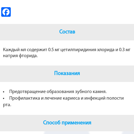
Fa
ce
b
Состав
o
o
Каждый мл содержит 0.5 мг цетилпиридиния хлорида и 0.3 мг
натрия фторида.
k
Показания
Предотвращение образования зубного камня.
Профилактика и лечение кариеса и инфекций полости
рта.
Способ применения