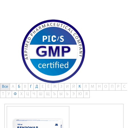
0
Все
А
Б
В
Г
Д
Е
Ё
Ж
З
И
Й
К
Л
М
Н
О
П
Р
С
Т
У
Ф
Х
Ц
Ч
Ш
Щ
Ъ
Ы
Ь
Э
Ю
Я