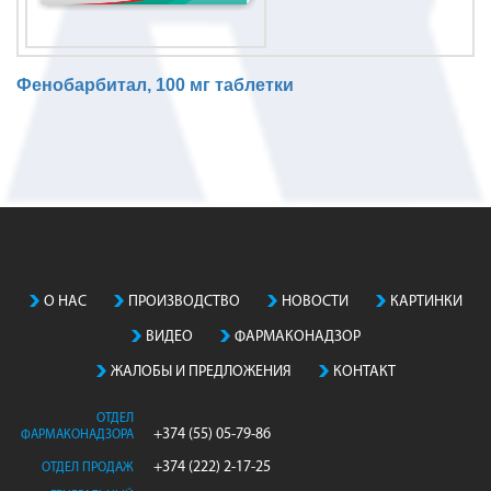
Фенобарбитал, 100 мг таблетки
N
o
m
a
t
c
h
О НАС
ПРОИЗВОДСТВO
НОВОСТИ
КАРТИНКИ
i
ВИДЕО
ФАРМАКОНАДЗОР
n
g
ЖАЛОБЫ И ПРЕДЛОЖЕНИЯ
КОНТАКТ
e
n
ОТДЕЛ
+374 (55) 05-79-86
ФАРМАКОНАДЗОРА
t
r
+374 (222) 2-17-25
ОТДЕЛ ПРОДАЖ