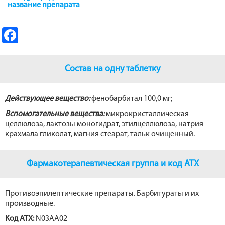
название препарата
Fa
ce
b
Состав на одну таблетку
o
o
Действующее вещество:
фенобарбитал 100,0 мг;
k
Вспомогательные вещества:
микрокристаллическая
целлюлоза, лактозы моногидрат, этилцеллюлоза, натрия
крахмала гликолат, магния стеарат, тальк очищенный.
Фармакотерапевтическая группа и код ATX
Противоэпилептические препараты. Барбитураты и их
производные.
Код АТХ:
N03AA02