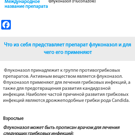
Флуконазол (Fluconazole)
Международное
название препарата
Fa
ce
b
Что из себя представляет препарат флуконазол и для
o
чего его применяют
o
Флуконазол принадлежит к группе противогрибковых
k
препаратов. Активным веществом является флуконазол.
Флуконазол применяют для лечения грибковых инфекций, а
также для предотвращения развития кандидозной
инфекции. Наиболее частой причиной развития грибковых
инфекций являются дрожжеподобные грибки рода Candida.
Взрослые
Флуконазол может быть прописан врачом для лечения
следующих грибковых инфекций: