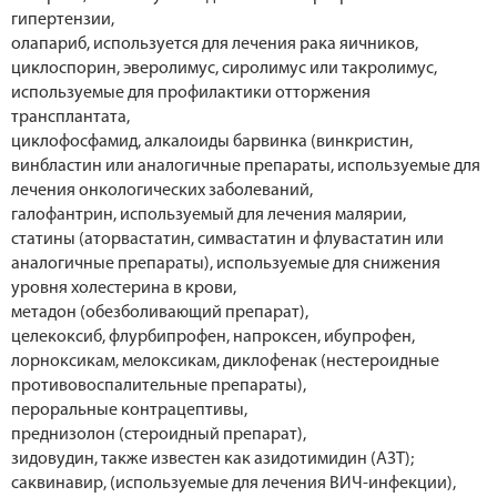
гипертензии,
олапариб, используется для лечения рака яичников,
циклоспорин, эверолимус, сиролимус или такролимус,
используемые для профилактики отторжения
трансплантата,
циклофосфамид, алкалоиды барвинка (винкристин,
винбластин или аналогичные препараты, используемые для
лечения онкологических заболеваний,
галофантрин, используемый для лечения малярии,
статины (аторвастатин, симвастатин и флувастатин или
аналогичные препараты), используемые для снижения
уровня холестерина в крови,
метадон (обезболивающий препарат),
целекоксиб, флурбипрофен, напроксен, ибупрофен,
лорноксикам, мелоксикам, диклофенак (нестероидные
противовоспалительные препараты),
пероральные контрацептивы,
преднизолон (стероидный препарат),
зидовудин, также известен как азидотимидин (АЗТ);
саквинавир, (используемые для лечения ВИЧ-инфекции),