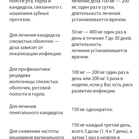
полсти рта, горла и
лечение доза 100 мг — 200
кандидоза, связанного с
мг, один раз в сутки,
ношением зубных
длительность лечения
протезов.
устанавливается врачом.
50 мг — 400 мг один раз в
Для лечения кандидоза
день в течение 7 до 30 дней,
слизистых оболочек —
длительность
доза зависит от
лечения устанавливается
локализации инфекции.
врачом.
Для профилактики
100 мг — 200 мг один раз в
рецидива
день или 200 мг 3 раза в
молочницы слизистых
неделю, если у Вас есть риск
оболочек, ротовой
развития инфекции.
полости и горла.
Для лечения
150 мг однократно.
генитального кандидоза
150 мг каждый третий день,
Для снижения частоты
всего 3 дозы (1, 4 и 7 день), а
рецидивов вагинального
затем 1 раз в неделю в