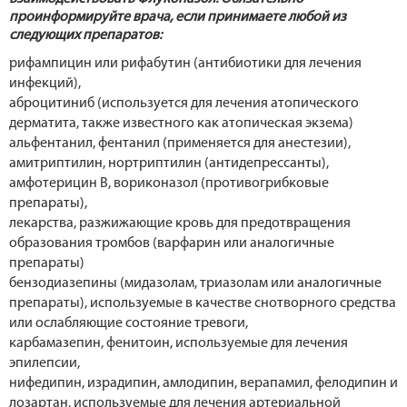
проинформируйте врача, если принимаете любой из
следующих препаратов:
рифампицин или рифабутин (антибиотики для лечения
инфекций),
аброцитиниб (используется для лечения атопического
дерматита, также известного как атопическая экзема)
альфентанил, фентанил (применяется для анестезии),
амитриптилин, нортриптилин (антидепрессанты),
амфотерицин B, вориконазол (противогрибковые
препараты),
лекарства, разжижающие кровь для предотвращения
образования тромбов (варфарин или аналогичные
препараты)
бензодиазепины (мидазолам, триазолам или аналогичные
препараты), используемые в качестве снотворного средства
или ослабляющие состояние тревоги,
карбамазепин, фенитоин, используемые для лечения
эпилепсии,
нифедипин, израдипин, амлодипин, верапамил, фелодипин и
лозартан, используемые для лечения артериальной