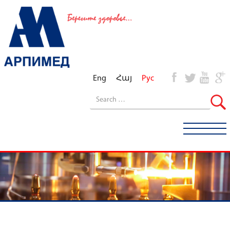
Eng
Հայ
Рус