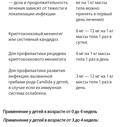
— доза и продолжительность
мг на 1 кг массы
лечения зависит от тяжести и
тела можно
локализации инфекции
принять в первый
день лечения)
6 мг — 12 мг на 1 кг
Криптококковый менингит
массы тела 1 раз в
или системный кандидоз
сутки.
Для профилактики рецидива
6 мг на 1 кг массы
криптококкового менингита
тела 1 раз в день
Для профилактики развития
инфекции, вызванной
3 мг — 12 мг на 1 кг
грибами рода Candida у детей,
массы тела 1 раз в
в случае если их иммунная
день
система ослаблена.
Применение у детей в возрасте от 0 до 4 недель
Применение у детей в возрасте от 3 до 4 недель: