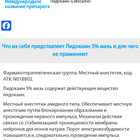
Лидокаин (Lidocaine)
Международное
название препарата
Fa
ce
b
Что из себя представляет Лидокаин 5% мазь и для чего
o
еe применяют
o
Фармакотерапевтическая группа: Местный анестетик, код
k
АТХ: N01BB02.
Лидокаин 5% мазь содержит действующее вещество
лидокаин.
Местный анестетик амидного типа. Обеспечивает местную
анестезию путем блокирования образования и
прохождения нервного импульса. Механизм действия
связан со стабилизацией проницаемости мембраны
нейронов для ионов натрия. Порог электровозбудимости
повышается и, следовательно, проведение импульса