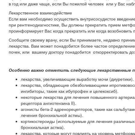
в год или даже чаще, если Вы пожилой человек или у Вас на
Лекарственное взаимодействие
Если вам необходимо осуществить внутрисосудистое введени
при рентгенодиагностике, Вы должны прекратить прием метф
проинформирует Вас когда прекратить или когда возобновить
Сообщите своему врачу, если Вы принимаете, недавно прини
лекарства. Вам может понадобится более частое определение
почек, или вашему доктору понадобится откорректировать д
Особенно важно отметить следующие лекарственные 
лекарства, увеличивающие выработку мочи (диуретики).
лекарства, обладающие обезболивающими ипротивово
ингибиторы, такие как ибупрофен и целекоксиб).
некоторые лекарства для лечения повышенного артериа
рецептора ангиотензина II).
агонисты бета-2 адренорецепторов, такие как сальбута
лечения бронхиальной астмы).
кортикостероиды (используемые для лечения различных 
бронхиальная астма).
лекарства, которые могут повлиять на уровень метформ