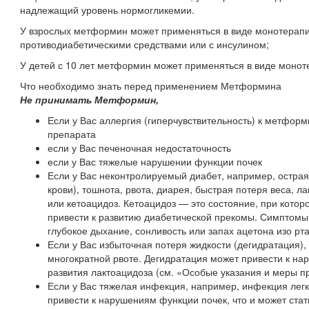
надлежащий уровень нормогликемии.
У взрослых метформин может применяться в виде монотерапи
противодиабетическими средствами или с инсулином;
У детей с 10 лет метформин может применяться в виде монот
Что необходимо знать перед применением Метформина
Не принимать
Метформин
,
Если у Вас аллергия (гиперчувствительность) к метфор
препарата
если у Вас печеночная недостаточность
если у Вас тяжелые нарушении функции почек
Если у Вас неконтролируемый диабет, например, острая
крови), тошнота, рвота, диарея, быстрая потеря веса, л
или кетоацидоз. Кетоацидоз — это состояние, при котор
привести к развитию диабетической прекомы. Симптомы
глубокое дыхание, сонливость или запах ацетона изо рта
Если у Вас избыточная потеря жидкости (дегидратация)
многократной рвоте. Дегидратация может привести к на
развития лактоацидоза (см. «Особые указания и меры п
Если у Вас тяжелая инфекция, например, инфекция легк
привести к нарушениям функции почек, что и может ста