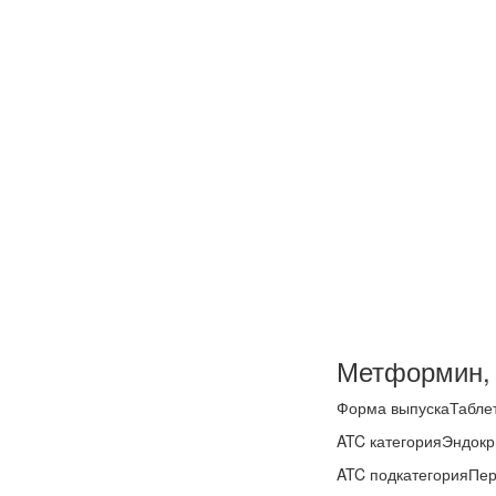
Метформин, 
Форма выпуска
Табле
ATC категория
Эндокр
ATC подкатегория
Пер