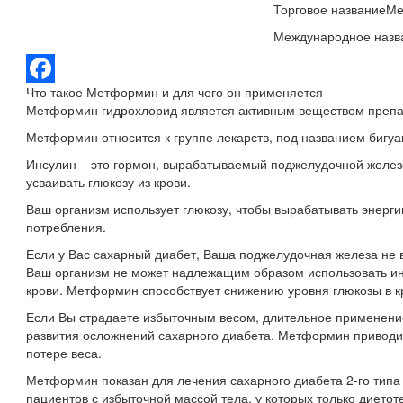
Торговое название
Ме
Международное назв
Что такое Метформин и для чего он применяется
Facebook
Метформин гидрохлорид является активным веществом преп
Метформин относится к группе лекарств, под названием бигуа
Инсулин – это гормон, вырабатываемый поджелудочной железо
усваивать глюкозу из крови.
Ваш организм использует глюкозу, чтобы вырабатывать энерги
потребления.
Если у Вас сахарный диабет, Ваша поджелудочная железа не 
Ваш организм не может надлежащим образом использовать ин
крови. Метформин способствует снижению уровня глюкозы в к
Если Вы страдаете избыточным весом, длительное применен
развития осложнений сахарного диабета. Метформин приводит
потере веса.
Метформин показан для лечения сахарного диабета 2-го типа 
пациентов с избыточной массой тела, у которых только дието