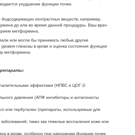
блюдается ухудшение функции почек.
е йодсодержащих контрастных веществ, например,
ормина до или во время данной процедуры. Ваш врач
 прием метформина.
мали или могли бы принимать любые другие
 уровня глюкозы в крови и оценка состояния функции
озу метформина.
препараты:
спалительными эффектами (НПВС и ЦОГ-2-
льного давления (АПФ ингибиторы и антагонисты
мол или тербуталин (препараты, используемые для
заболеваний, таких как тяжелые воспаления кожи или
ина в крови, особенно при нарушении функции почек