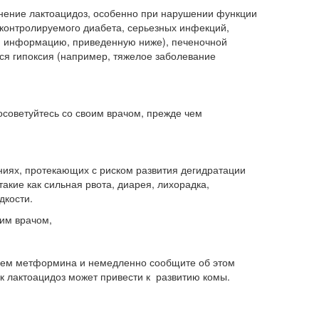
нение лактоацидоз, особенно при нарушении функции
е-контролируемого диабета, серьезных инфекций,
м. информацию, приведенную ниже), печеночной
ся гипоксия (например, тяжелое заболевание
посоветуйтесь со своим врачом, прежде чем
иях, протекающих с риском развития дегидратации
акие как сильная рвота, диарея, лихорадка,
дкости.
оим врачом,
рием метформина и немедленно сообщите об этом
к лактоацидоз может привести к развитию комы.