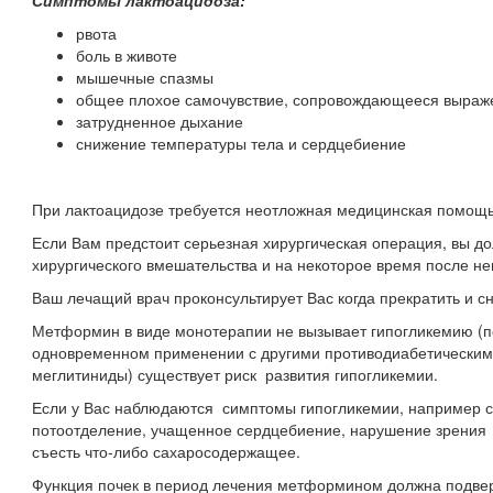
рвота
боль в животе
мышечные спазмы
общее плохое самочувствие, сопровождающееся выраж
затрудненное дыхание
снижение температуры тела и сердцебиение
При лактоацидозе требуется неотложная медицинская помощь
Если Вам предстоит серьезная хирургическая операция, вы 
хирургического вмешательства и на некоторое время после не
Ваш лечащий врач проконсультирует Вас когда прекратить и с
Метформин в виде монотерапии не вызывает гипогликемию (по
одновременном применении с другими противодиабетическими
меглитиниды) существует риск развития гипогликемии.
Если у Вас наблюдаются симптомы гипогликемии, например с
потоотделение, учащенное сердцебиение, нарушение зрения 
съесть что-либо сахаросодержащее.
Функция почек в период лечения метформином должна подвер