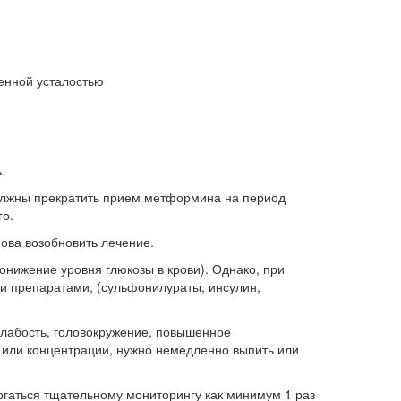
енной усталостью
.
должны прекратить прием метформина на период
го.
нова возобновить лечение.
нижение уровня глюкозы в крови). Однако, при
 препаратами, (сульфонилураты, инсулин,
лабость, головокружение, повышенное
или концентрации, нужно немедленно выпить или
гаться тщательному мониторингу как минимум 1 раз