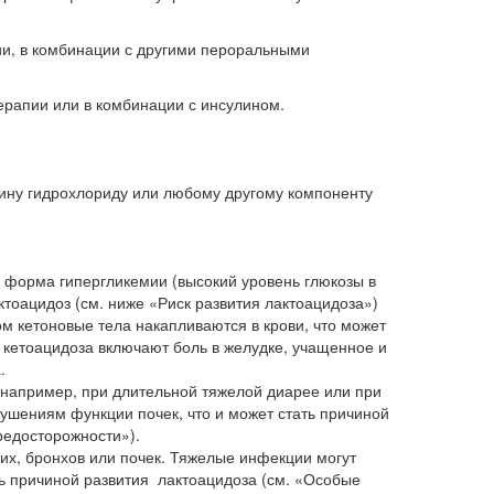
и, в комбинации с другими пероральными
ерапии или в комбинации с инсулином.
мину гидрохлориду или любому другому компоненту
 форма гипергликемии (высокий уровень глюкозы в
актоацидоз (см. ниже «Риск развития лактоацидоза»)
ом кетоновые тела накапливаются в крови, что может
 кетоацидоза включают боль в желудке, учащенное и
.
, например, при длительной тяжелой диарее или при
рушениям функции почек, что и может стать причиной
редосторожности»).
их, бронхов или почек. Тяжелые инфекции могут
ть причиной развития лактоацидоза (см. «Особые