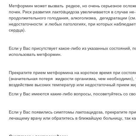
Метформин может вызвать редкое, но очень серьезное ослож
почек. Риск развития лактoaцидоза увеличивается в случае н
продолжительного голодания, алкоголизма, дегидратации (с
недостаточности и любых патологиях, при которых наблюдает
сердца).
Если у Вас присутствует какое-либо из указанных состояний, 
использовать метформин.
Прекратите прием метформина на короткое время при состоян
(значительная потеря жидкости организма, чем необходимо), т
воздействие высоких температур или недостаточный прием жи
Если у Вас имеются какие-либо вопросы, посоветуйтесь со св
Если у Вас появились симптомы лактоацидоза, прекратите п
лечащему врачу или обратитесь в ближайшую больницу, так ка
Симптомы лактоацидоза: