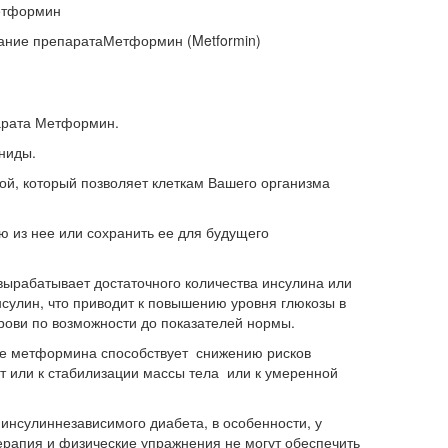
тформин
ание препарата
Метформин (Metformin)
арата Метформин.
ниды.
й, который позволяет клеткам Вашего организма
ю из нее или сохранить ее для будущего
вырабатывает достаточного количества инсулина или
сулин, что приводит к повышению уровня глюкозы в
рови по возможности до показателей нормы.
ие метформина способствует снижению рисков
 или к стабилизации массы тела или к умеренной
инсулиннезависимого диабета, в особенности, у
терапия и физические упражнения не могут обеспечить