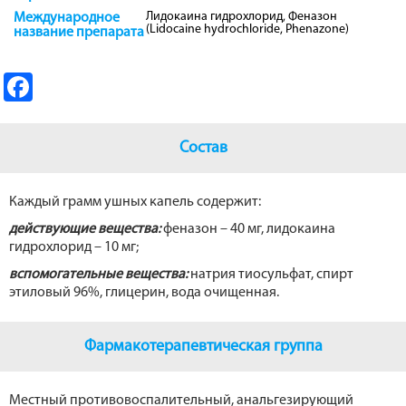
Лидокаина гидрохлорид, Феназон
Международное
(Lidocaine hydrochloride, Phenazone)
название препарата
Fa
ce
b
Состав
o
o
Каждый грамм ушных капель содержит:
k
действующие вещества:
феназон – 40 мг, лидокаина
гидрохлорид – 10 мг;
вспомогательные вещества:
натрия тиосульфат, спирт
этиловый 96%, глицерин, вода очищенная.
Фармакотерапевтическая группа
Местный противовоспалительный, анальгезирующий