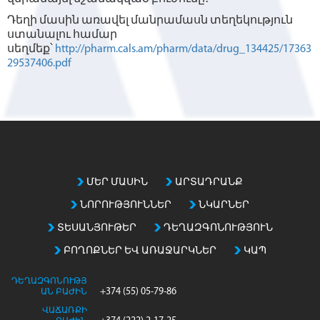
Դեղի մասին առավել մանրամասն տեղեկություն
ստանալու համար
սեղմեք՝
http://pharm.cals.am/pharm/data/drug_134425/17363
29537406.pdf
ՄԵՐ ՄԱՍԻՆ
ԱՐՏԱԴՐԱՆՔ
ՆՈՐՈՒԹՅՈՒՆՆԵՐ
ՆԿԱՐՆԵՐ
ՏԵՍԱՆՅՈՒԹԵՐ
ԴԵՂԱԶԳՈՆՈՒԹՅՈՒՆ
ԲՈՂՈՔՆԵՐ ԵՎ ԱՌԱՋԱՐԿՆԵՐ
ԿԱՊ
ԴԵՂԱԶԳՈՆՈՒԹՅ
+374 (55) 05-79-86
ԱՆ ԲԱԺԻՆ
ՎԱՃԱՌՔԻ