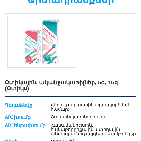
Օտիկային, ականջակաթիլներ, 5գ, 15գ
(Օտիկս)
Հեղուկ (արտաքին օգտագործման
Դեղաձեվը
համար)
Օտոռինոլարինգոլոգիա
ATC խումբ
Հակամանրէային,
ATC ենթախումբ
հակաբորբոքային և տեղային
անզգայացնող ազդեցությամբ դեղեր