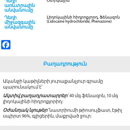
Օտիկային
Դեղի
առևտրային
անվանումը
Լիդոկայինի հիդրոքլորդ, Ֆենազոն
Դեղի
(Lidocaine hydrochloride, Phenazone)
միջազգային
անվանումը
Fa
ce
b
Բաղադրություն
o
o
Ականջի կաթիլների յուրաքանչյուր գրամը
պարունակում է՝
k
Ակտիվ
բաղադրատարրեր
՝
40 մգ ֆենազոն, 10 մգ
լիդոկայինի հիդրոքլորիդ:
Օժանդակ
նյութեր
՝
նատրիումի թիոսուլֆատ, էթիլ
սպիրտ 96%, գլիցերին, մաքրված ջուր: