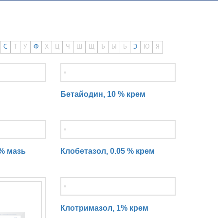
С
Т
У
Ф
Х
Ц
Ч
Ш
Щ
Ъ
Ы
Ь
Э
Ю
Я
Бетайодин, 10 % крем
 % мазь
Клобетазол, 0.05 % крем
Клотримазол, 1% крем