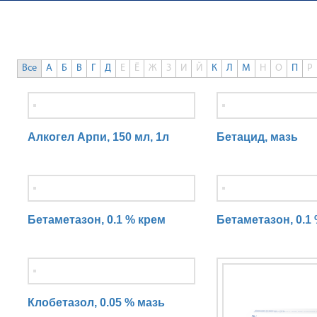
0
Все
А
Б
В
Г
Д
Е
Ё
Ж
З
И
Й
К
Л
М
Н
О
П
Р
N
o
m
Алкогел Арпи, 150 мл, 1л
Бетацид, мазь
a
t
c
h
i
Бетаметазон, 0.1 % крем
Бетаметазон, 0.1
n
g
e
n
t
r
Клобетазол, 0.05 % мазь