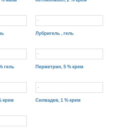
зь
Лубригель , гель
% гель
Перметрин, 5 % крем
% крем
Силвадев, 1 % крем