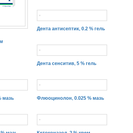
Дента антисептик, 0.2 % гель
ем
Дента сенситив, 5 % гель
% мазь
Флюоцинолон, 0.025 % мазь
 % мазь
Кетоконазол, 2 % крем