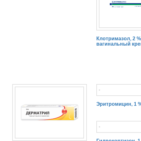
i
e
s
Клотримазол, 2 %
вагинальный кр
Эритромицин, 1 
Гидрокортизон, 1