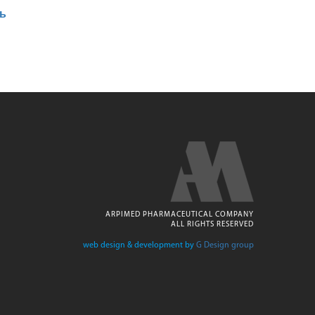
ль
ARPIMED PHARMACEUTICAL COMPANY
ALL RIGHTS RESERVED
web design & development by
G Design group