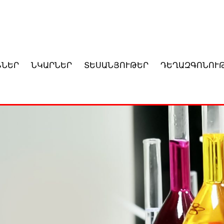
ՆՆԵՐ
ՆԿԱՐՆԵՐ
ՏԵՍԱՆՅՈՒԹԵՐ
ԴԵՂԱԶԳՈՆՈՒ