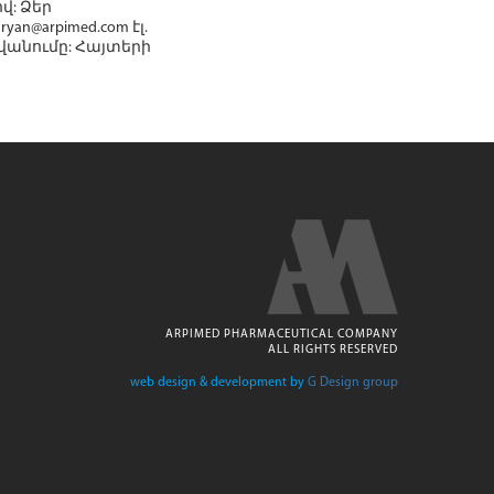
վ: Ձեր
n@arpimed.com էլ.
վանումը: Հայտերի
ARPIMED PHARMACEUTICAL COMPANY
ALL RIGHTS RESERVED
web design & development by
G Design group