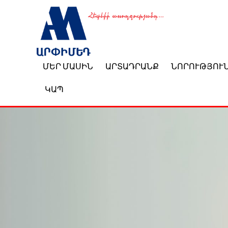
ՄԵՐ ՄԱՍԻՆ
ԱՐՏԱԴՐԱՆՔ
ՆՈՐՈՒԹՅՈՒ
ԿԱՊ