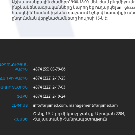
Աշխատանքային ժամերը՝ 9:00-18:00, մեկ ժամ ընդմիջումո
ինքնակենսագրականները կարող եք ուղարկել ani_ghazarya
հասցեին՝ նամակի թեմա դաշտում նշելով հաստիքի ան
ընդունման վերջնաժամկետը հուլիսի 15-ն է:
ԱԶԳՈՆՈՒԹՅԱՆ
+374 (55) 05-79-86
ԲԱԺԻՆ
+374 (222) 2-17-25
ՃԱՌՔԻ ԲԱԺԻՆ
+374 (222) 2-17-03
ԽԱՎՈՐ ՏՆՕՐԵՆ
+374 (222) 2-19-24
ՖԱՔՍ
info@arpimed.com, management@arpimed.am
ԷԼ-ՓՈՍՏ
Շենք 19, 2-րդ միկրոշրջան, ք. Աբովյան 2204,
Հայաստանի Հանրապետություն
ՀԱՍՑԵ