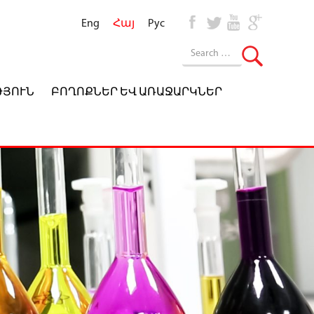
Eng
Հայ
Рус
ԹՅՈՒՆ
ԲՈՂՈՔՆԵՐ ԵՎ ԱՌԱՋԱՐԿՆԵՐ