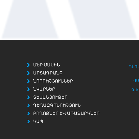
ՄԵՐ ՄԱՍԻՆ
ԴԵՂ
ԱՐՏԱԴՐԱՆՔ
ՆՈՐՈՒԹՅՈՒՆՆԵՐ
ՎԱ
ՆԿԱՐՆԵՐ
ԳԼ
ՏԵՍԱՆՅՈՒԹԵՐ
ԴԵՂԱԶԳՈՆՈՒԹՅՈՒՆ
ԲՈՂՈՔՆԵՐ ԵՎ ԱՌԱՋԱՐԿՆԵՐ
ԿԱՊ