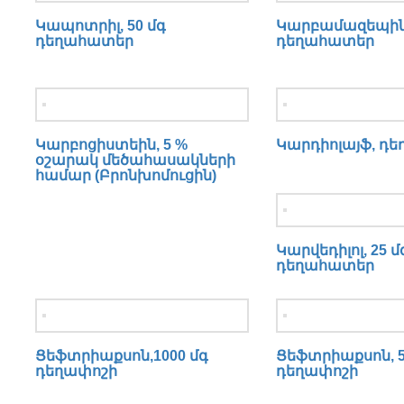
Կապոտրիլ, 50 մգ
Կարբամազեպին,
դեղահատեր
դեղահատեր
Կարբոցիստեին, 5 %
Կարդիոլայֆ, դ
օշարակ մեծահասակների
համար (Բրոնխոմուցին)
Կարվեդիլոլ, 25 մ
դեղահատեր
Ցեֆտրիաքսոն,1000 մգ
Ցեֆտրիաքսոն, 5
դեղափոշի
դեղափոշի