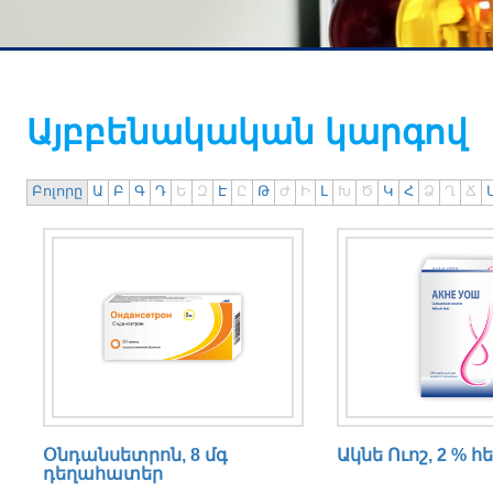
Այբբենակական կարգով
0
Բոլորը
Ա
Բ
Գ
Դ
Ե
Զ
Է
Ը
Թ
Ժ
Ի
Լ
Խ
Ծ
Կ
Հ
Ձ
Ղ
Ճ
N
o
m
a
t
c
h
i
n
Օնդանսետրոն, 8 մգ
Ակնե Ուոշ, 2 % հ
g
դեղահատեր
e