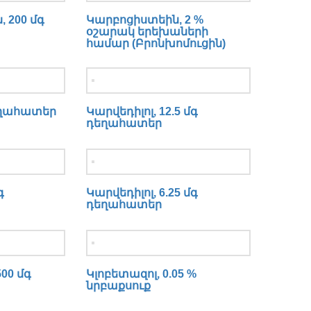
 200 մգ
Կարբոցիստեին, 2 %
օշարակ երեխաների
համար (Բրոնխոմուցին)
եղահատեր
Կարվեդիլոլ, 12.5 մգ
դեղահատեր
գ
Կարվեդիլոլ, 6.25 մգ
դեղահատեր
00 մգ
Կլոբետազոլ, 0.05 %
նրբաքսուք