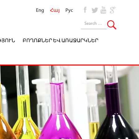
Eng
Հայ
Рус
ԹՅՈՒՆ
ԲՈՂՈՔՆԵՐ ԵՎ ԱՌԱՋԱՐԿՆԵՐ