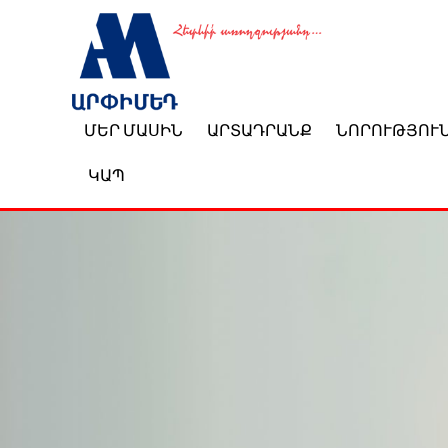
ՄԵՐ ՄԱՍԻՆ
ԱՐՏԱԴՐԱՆՔ
ՆՈՐՈՒԹՅՈՒ
ԿԱՊ