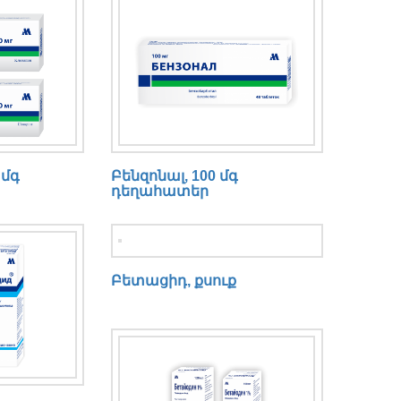
 մգ
Բենզոնալ, 100 մգ
դեղահատեր
Բետացիդ, քսուք