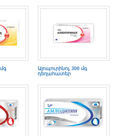
 մգ
Ալոպուրինոլ, 300 մգ
դեղահատեր