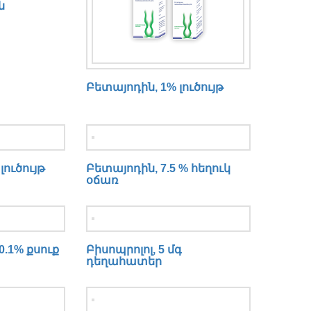
ն
Բետայոդին, 1% լուծույթ
լուծույթ
Բետայոդին, 7.5 % հեղուկ
օճառ
.1% քսուք
Բիսոպրոլոլ, 5 մգ
դեղահատեր