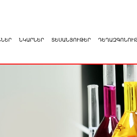
ՆՆԵՐ
ՆԿԱՐՆԵՐ
ՏԵՍԱՆՅՈՒԹԵՐ
ԴԵՂԱԶԳՈՆՈՒ