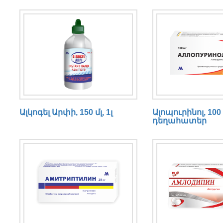
n
t
r
i
e
s
Ալկոգել Արփի, 150 մլ, 1լ
Ալոպուրինոլ, 100
դեղահատեր