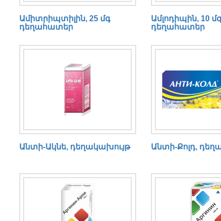
Ամիտրիպտիլին, 25 մգ
Ամլոդիպին, 10 մ
դեղահատեր
դեղահատեր
Անտի-Ակնե, դեղակախույթ
Անտի-Քոլդ, դե