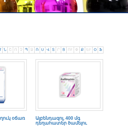
Մ
Ն
Շ
Ո
Չ
Պ
Ջ
Ռ
Ս
Վ
Տ
Ր
Ց
ՈՒ
Փ
Ք
ԵՒ
Օ
Ֆ
եղուկ օճառ
Ալբենդազոլ, 400 մգ
դեղահատեր ծամելու