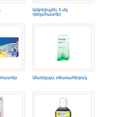
գ
Ամլոդիպին, 5 մգ
դեղահատեր
ղահատեր
Անտիլայս, օճառահեղուկ