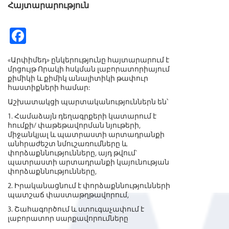
Հայտարարություն
Fa
ce
«Արփիմեդ» ընկերությունը հայտարարում է
b
մրցույթ Որակի հսկման լաբորատորիայում
քիմիկի և քիմիկ անալիտիկի թափուր
o
հաստիքների համար:
o
Աշխատակցի պարտականություններն են՝
k
1. Համաձայն դեղագրքերի կատարում է
հումքի/ փաթեթավորման նյութերի,
միջանկյալ և պատրաստի արտադրանքի
անհրաժեշտ նմուշառումները և
փորձաքննությունները, այդ թվում`
պատրաստի արտադրանքի կայունության
փորձաքննությունները,
2. Իրականացնում է փորձաքննությունների
պատշաճ փաստաթղթավորում,
3. Շահագործում և ստուգաչափում է
լաբորատոր սարքավորումները