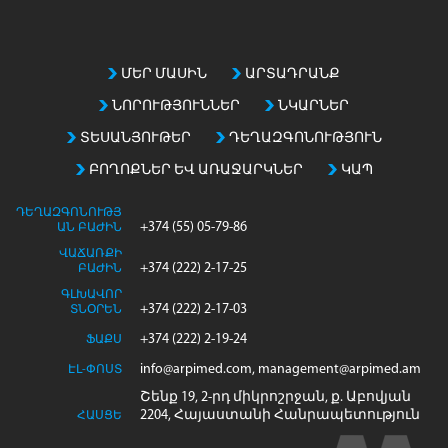
ՄԵՐ ՄԱՍԻՆ
ԱՐՏԱԴՐԱՆՔ
ՆՈՐՈՒԹՅՈՒՆՆԵՐ
ՆԿԱՐՆԵՐ
ՏԵՍԱՆՅՈՒԹԵՐ
ԴԵՂԱԶԳՈՆՈՒԹՅՈՒՆ
ԲՈՂՈՔՆԵՐ ԵՎ ԱՌԱՋԱՐԿՆԵՐ
ԿԱՊ
ԴԵՂԱԶԳՈՆՈՒԹՅ
+374 (55) 05-79-86
ԱՆ ԲԱԺԻՆ
ՎԱՃԱՌՔԻ
+374 (222) 2-17-25
ԲԱԺԻՆ
ԳԼԽԱՎՈՐ
+374 (222) 2-17-03
ՏՆՕՐԵՆ
+374 (222) 2-19-24
ՖԱՔՍ
info@arpimed.com, management@arpimed.am
ԷԼ-ՓՈՍՏ
Շենք 19, 2-րդ միկրոշրջան, ք. Աբովյան
2204, Հայաստանի Հանրապետություն
ՀԱՍՑԵ