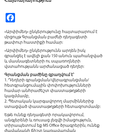
Հայտարարություն
Fa
ce
«Արփիմեդ» ընկերությունը հայտարարում է
b
մրցույթ Գրանցման բաժնի դեղագետի
թափուր հաստիքի համար:
o
«Արփիմեդ» ընկերությունն արդեն իսկ
o
գրանցել է ավելի քան 150 անուն պահանջված
և մասնագետների ու սպառողների
k
վստահությանն արժանացած դեղեր:
Գրանցման բաժինը զբաղվում է՝
1. Դեղերի գրանցման/վերագրանցման/
հետգրանցումային փոփոխությունների
համար անհրաժեշտ փաստաթղթերի
կազմմամբ,
2. Պետական կարգավորող մարմիններից
ստացված փաստաթղթերի հետազոտմամբ:
Եթե ունեք դեղագետի որակավորում,
անգլերենի և ռուսաց լեզվի իմացություն,
տիրապետում եք MS Office ծրագրերին, ունեք
ժամանակի ճիշտ կառավարման