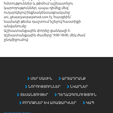
հմտություններ և թիմում աշխատելու
կարողություններ, ապա դիմեք մեզ՝
ուղարկելով ինքնակենսագրականը
ani_ghazaryan@arpimed.com էլ. հասցեին՝
նամակի թեմա դաշտում նշելով հաստիքի
անվանումը:
Աշխատանքային փորձը ցանկալի է:
Աշխատանքային ժամերը՝ 9:00-18:00, մեկ ժամ
ընդմիջումով:
ՄԵՐ ՄԱՍԻՆ
ԱՐՏԱԴՐԱՆՔ
ՆՈՐՈՒԹՅՈՒՆՆԵՐ
ՆԿԱՐՆԵՐ
ՏԵՍԱՆՅՈՒԹԵՐ
ԴԵՂԱԶԳՈՆՈՒԹՅՈՒՆ
ԲՈՂՈՔՆԵՐ ԵՎ ԱՌԱՋԱՐԿՆԵՐ
ԿԱՊ