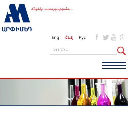
Eng
Հայ
Рус