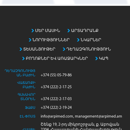
m
a
t
c
h
ՄԵՐ ՄԱՍԻՆ
ԱՐՏԱԴՐԱՆՔ
i
ՆՈՐՈՒԹՅՈՒՆՆԵՐ
ՆԿԱՐՆԵՐ
n
g
ՏԵՍԱՆՅՈՒԹԵՐ
ԴԵՂԱԶԳՈՆՈՒԹՅՈՒՆ
e
ԲՈՂՈՔՆԵՐ ԵՎ ԱՌԱՋԱՐԿՆԵՐ
ԿԱՊ
n
t
ԴԵՂԱԶԳՈՆՈՒԹՅ
r
+374 (55) 05-79-86
ԱՆ ԲԱԺԻՆ
i
ՎԱՃԱՌՔԻ
+374 (222) 2-17-25
e
ԲԱԺԻՆ
s
ԳԼԽԱՎՈՐ
+374 (222) 2-17-03
ՏՆՕՐԵՆ
+374 (222) 2-19-24
ՖԱՔՍ
info@arpimed.com, management@arpimed.am
ԷԼ-ՓՈՍՏ
Շենք 19, 2-րդ միկրոշրջան, ք. Աբովյան
2204, Հայաստանի Հանրապետություն