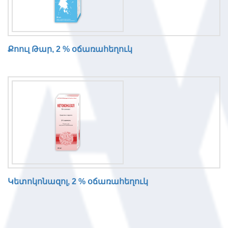
Քոուլ Թար, 2 % օճառահեղուկ
Կետոկոնազոլ, 2 % օճառահեղուկ
N
o