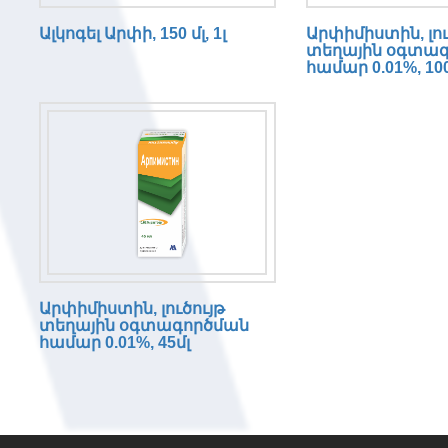
n
Ալկոգել Արփի, 150 մլ, 1լ
Արփիմիստին, լու
g
տեղային օգտա
e
համար 0.01%, 100
n
t
r
i
e
s
Արփիմիստին, լուծույթ
տեղային օգտագործման
համար 0.01%, 45մլ