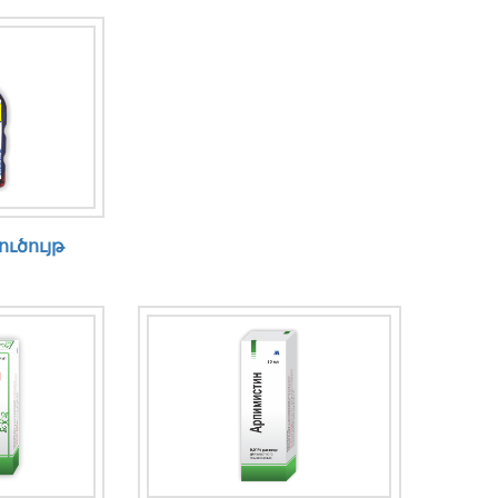
ուծույթ