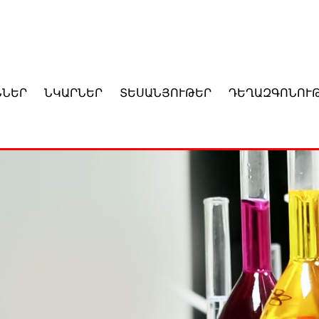
ՆՆԵՐ
ՆԿԱՐՆԵՐ
ՏԵՍԱՆՅՈՒԹԵՐ
ԴԵՂԱԶԳՈՆՈՒ