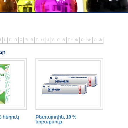
Մ
Ն
Շ
Ո
Չ
Պ
Ջ
Ռ
Ս
Վ
Տ
Ր
Ց
ՈՒ
Փ
Ք
ԵՒ
Օ
Ֆ
եր
% հեղուկ
Բետայոդին, 10 %
նրբաքսուք