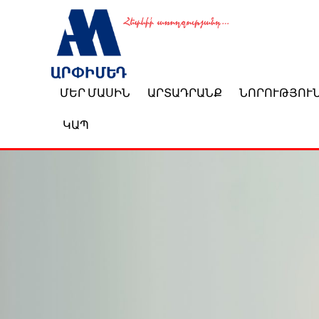
ՄԵՐ ՄԱՍԻՆ
ԱՐՏԱԴՐԱՆՔ
ՆՈՐՈՒԹՅՈՒ
ԿԱՊ