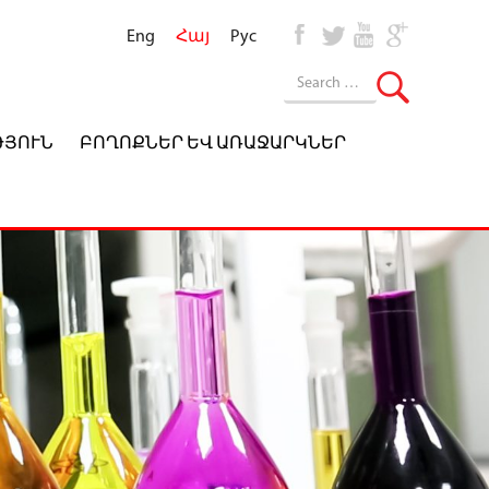
Eng
Հայ
Рус
ԹՅՈՒՆ
ԲՈՂՈՔՆԵՐ ԵՎ ԱՌԱՋԱՐԿՆԵՐ