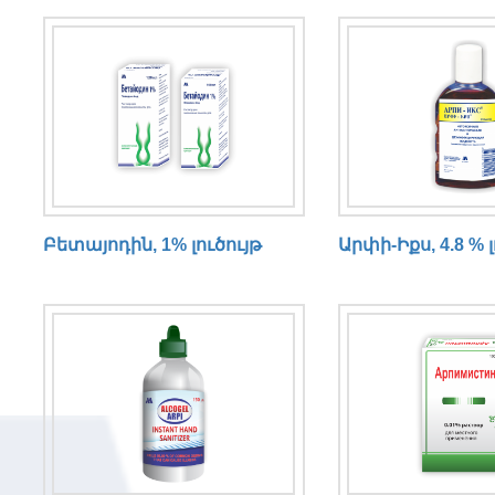
Բետայոդին, 1% լուծույթ
Արփի-Իքս, 4.8 % լ
N
o
m
a
t
c
h
i