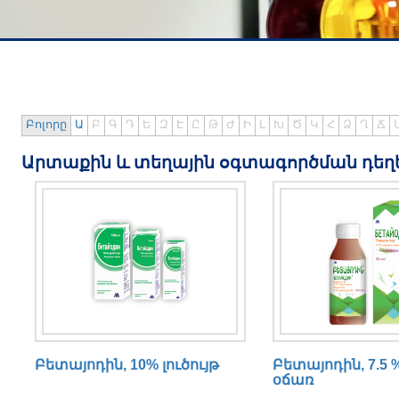
0
Բոլորը
Ա
Բ
Գ
Դ
Ե
Զ
Է
Ը
Թ
Ժ
Ի
Լ
Խ
Ծ
Կ
Հ
Ձ
Ղ
Ճ
Արտաքին և տեղային օգտագործման դեղ
Բետայոդին, 10% լուծույթ
Բետայոդին, 7.5 
օճառ