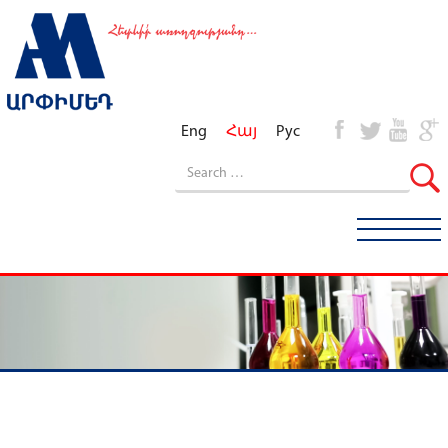
Eng
Հայ
Рус