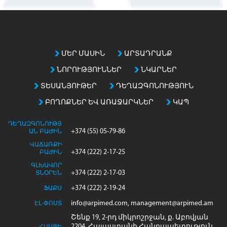
m
a
t
c
h
ՄԵՐ ՄԱՍԻՆ
ԱՐՏԱԴՐԱՆՔ
i
ՆՈՐՈՒԹՅՈՒՆՆԵՐ
ՆԿԱՐՆԵՐ
n
g
ՏԵՍԱՆՅՈՒԹԵՐ
ԴԵՂԱԶԳՈՆՈՒԹՅՈՒՆ
e
ԲՈՂՈՔՆԵՐ ԵՎ ԱՌԱՋԱՐԿՆԵՐ
ԿԱՊ
n
t
ԴԵՂԱԶԳՈՆՈՒԹՅ
r
+374 (55) 05-79-86
ԱՆ ԲԱԺԻՆ
i
ՎԱՃԱՌՔԻ
+374 (222) 2-17-25
e
ԲԱԺԻՆ
s
ԳԼԽԱՎՈՐ
+374 (222) 2-17-03
ՏՆՕՐԵՆ
+374 (222) 2-19-24
ՖԱՔՍ
info@arpimed.com, management@arpimed.am
ԷԼ-ՓՈՍՏ
Շենք 19, 2-րդ միկրոշրջան, ք. Աբովյան
2204, Հայաստանի Հանրապետություն