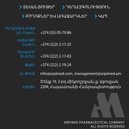
ՏԵՍԱՆՅՈՒԹԵՐ
ԴԵՂԱԶԳՈՆՈՒԹՅՈՒՆ
ԲՈՂՈՔՆԵՐ ԵՎ ԱՌԱՋԱՐԿՆԵՐ
ԿԱՊ
ԴԵՂԱԶԳՈՆՈՒԹՅ
+374 (55) 05-79-86
ԱՆ ԲԱԺԻՆ
ՎԱՃԱՌՔԻ
+374 (222) 2-17-25
ԲԱԺԻՆ
ԳԼԽԱՎՈՐ
+374 (222) 2-17-03
ՏՆՕՐԵՆ
+374 (222) 2-19-24
ՖԱՔՍ
info@arpimed.com, management@arpimed.am
ԷԼ-ՓՈՍՏ
Շենք 19, 2-րդ միկրոշրջան, ք. Աբովյան
2204, Հայաստանի Հանրապետություն
ՀԱՍՑԵ
ARPIMED PHARMACEUTICAL COMPANY
ALL RIGHTS RESERVED