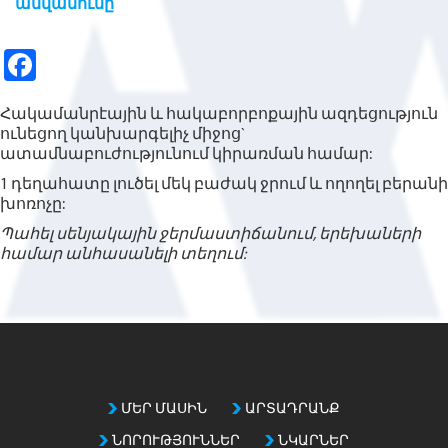
անվանումը
Fa
ce
Հակամանրէային և հակաբորբոքային ազդեցություն
b
ունեցող կանխարգելիչ միջոց`
o
ատամնաբուժությունում կիրառման համար:
1 դեղահատը լուծել մեկ բաժակ ջրում և ողողել բերանի
o
խոռոչը:
k
Պահել սենյակային ջերմաստիճանում, երեխաների
համար անհասանելի տեղում:
ՄԵՐ ՄԱՍԻՆ
ԱՐՏԱԴՐԱՆՔ
ՆՈՐՈՒԹՅՈՒՆՆԵՐ
ՆԿԱՐՆԵՐ