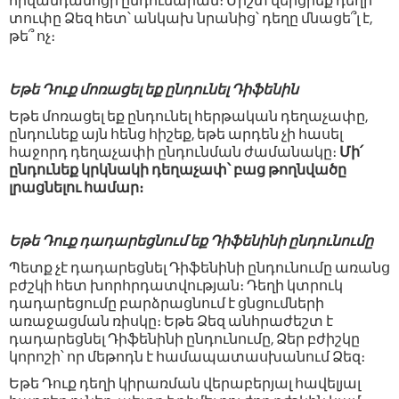
հիվանդանոցի ընդունարան։ Միշտ վերցրեք դեղի
տուփը Ձեզ հետ՝ անկախ նրանից՝ դեղը մնացե՞լ է,
թե՞ ոչ։
Եթե Դուք մոռացել եք ընդունել Դիֆենին
Եթե մոռացել եք ընդունել հերթական դեղաչափը,
ընդունեք այն հենց հիշեք, եթե արդեն չի հասել
հաջորդ դեղաչափի ընդունման ժամանակը։
Մի՛
ընդունեք կրկնակի դեղաչափ՝ բաց թողնվածը
լրացնելու համար։
Եթե Դուք դադարեցնում եք Դիֆենինի ընդունումը
Պետք չէ դադարեցնել Դիֆենինի ընդունումը առանց
բժշկի հետ խորհրդատվության։ Դեղի կտրուկ
դադարեցումը բարձրացնում է ցնցումների
առաջացման ռիսկը։ Եթե Ձեզ անհրաժեշտ է
դադարեցնել Դիֆենինի ընդունումը, Ձեր բժիշկը
կորոշի՝ որ մեթոդն է համապատասխանում Ձեզ։
Եթե Դուք դեղի կիրառման վերաբերյալ հավելյալ