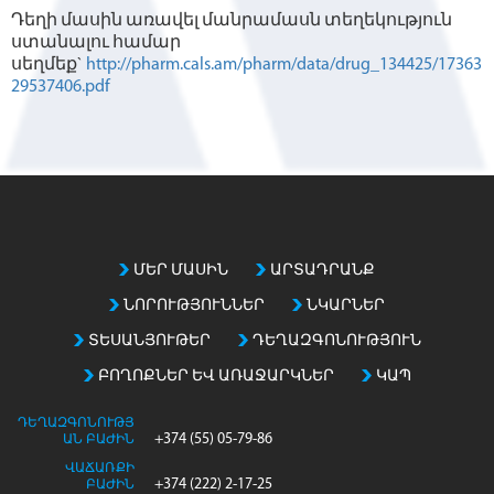
Դեղի մասին առավել մանրամասն տեղեկություն
ստանալու համար
սեղմեք`
http://pharm.cals.am/pharm/data/drug_134425/17363
29537406.pdf
ՄԵՐ ՄԱՍԻՆ
ԱՐՏԱԴՐԱՆՔ
ՆՈՐՈՒԹՅՈՒՆՆԵՐ
ՆԿԱՐՆԵՐ
ՏԵՍԱՆՅՈՒԹԵՐ
ԴԵՂԱԶԳՈՆՈՒԹՅՈՒՆ
ԲՈՂՈՔՆԵՐ ԵՎ ԱՌԱՋԱՐԿՆԵՐ
ԿԱՊ
ԴԵՂԱԶԳՈՆՈՒԹՅ
+374 (55) 05-79-86
ԱՆ ԲԱԺԻՆ
ՎԱՃԱՌՔԻ
+374 (222) 2-17-25
ԲԱԺԻՆ