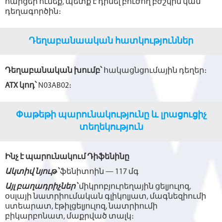
հարցեր ունեք, պետք է դիմել բուժող բժշկին կամ
դեղագործին։
Դեղաբանաական հատկություններ
Դեղաբանական խումբ՝
հակացնցումային դեղեր։
ATX կոդ՝
N03AB02։
Փաթեթի պարունակությունը և լրացուցիչ
տեղեկություն
Ինչ է պարունակում Դիֆենինը
Ակտիվ նյութ՝
ֆենիտոին — 117 մգ
Այլ բաղադրիչներ՝
միկրոբյուրեղային ցելյուլոզ,
օսլայի նատրիումական գլիկոլյատ, մագնեզիումի
ստեարատ, էթիլցելյուլոզ, նատրիումի
բիկարբոնատ, մաքրված տալկ։