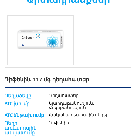
Դիֆենին, 117 մգ դեղահատեր
Դեղահատեր
Դեղաձեվը
Նյարդաբանություն:
ATC խումբ
Հոգեբանություն
Հակաէպիլեպսային դեղեր
ATC ենթախումբ
Դիֆենին
Դեղի
առևտրային
անվանումը