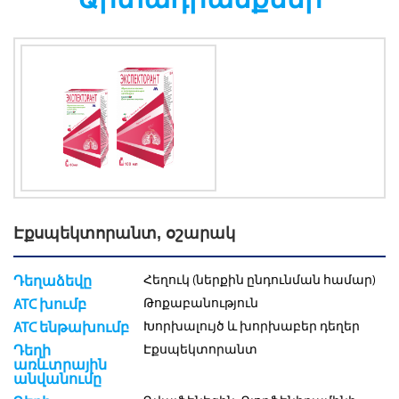
Էքսպեկտորանտ, օշարակ
Հեղուկ (ներքին ընդունման համար)
Դեղաձեվը
Թոքաբանություն
ATC խումբ
Խորխալույծ և խորխաբեր դեղեր
ATC ենթախումբ
Էքսպեկտորանտ
Դեղի
առևտրային
անվանումը