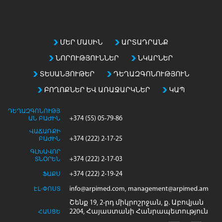
ՄԵՐ ՄԱՍԻՆ
ԱՐՏԱԴՐԱՆՔ
ՆՈՐՈՒԹՅՈՒՆՆԵՐ
ՆԿԱՐՆԵՐ
ՏԵՍԱՆՅՈՒԹԵՐ
ԴԵՂԱԶԳՈՆՈՒԹՅՈՒՆ
ԲՈՂՈՔՆԵՐ ԵՎ ԱՌԱՋԱՐԿՆԵՐ
ԿԱՊ
ԴԵՂԱԶԳՈՆՈՒԹՅ
+374 (55) 05-79-86
ԱՆ ԲԱԺԻՆ
ՎԱՃԱՌՔԻ
+374 (222) 2-17-25
ԲԱԺԻՆ
ԳԼԽԱՎՈՐ
+374 (222) 2-17-03
ՏՆՕՐԵՆ
+374 (222) 2-19-24
ՖԱՔՍ
info@arpimed.com, management@arpimed.am
ԷԼ-ՓՈՍՏ
Շենք 19, 2-րդ միկրոշրջան, ք. Աբովյան
2204, Հայաստանի Հանրապետություն
ՀԱՍՑԵ