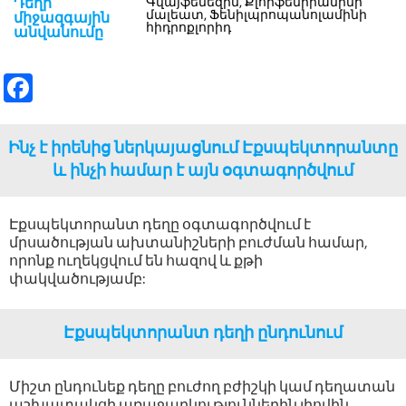
Գվայֆենեզին, Քլորֆենիրամինի
Դեղի
մալեատ, Ֆենիլպրոպանոլամինի
միջազգային
հիդրոքլորիդ
անվանումը
Fa
ce
b
Ինչ է իրենից ներկայացնում Էքսպեկտորանտը
o
և ինչի համար է այն օգտագործվում
o
Էքսպեկտորանտ դեղը օգտագործվում է
k
մրսածության ախտանիշների բուժման համար,
որոնք ուղեկցվում են հազով և քթի
փակվածությամբ:
Էքսպեկտորանտ դեղի ընդունում
Միշտ ընդունեք դեղը բուժող բժիշկի կամ դեղատան