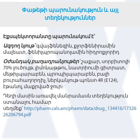
Փաթեթի պարունակություն և այլ
տեղեկություններ
Էքսպեկտորանտը պարունակում է՝
Ազդող նյութ՝
գվայֆենեզին, քլորֆենիրամին
մալեատ, ֆենիլպրոպանոլամին հիդրոքլորիդ
Օժանդակ բաղադրանյութեր
՝
շաքար, սորբիտոլի
70% լուծույթ, լիմոնաթթու, նատրիումի ցիտրատ,
մեթիլպարաբեն, պրոպիլպարաբեն, բալի
բուրահաղորդիչ, ներկանյութ պոնսո 4R (E124),
էթանոլ, մաքրված ջուր։
Դեղի մասին առավել մանրամասն տեղեկություն
ստանալու համար
սեղմեք՝
http://pharm.cals.am/pharm/data/drug_134416/17326
26206794.pdf