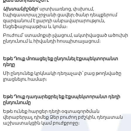
քան անհրաժեշտ է
Ախտանիշներ
՝ սրտխառնոց, փսխում,
էպիգաստրալ շրջանի ցավեր; ծանր դեպքերում
զարգանում է լյարդի անբավարարություն,
էնցեֆալոպաթիա և կոմա։
Բուժում՝ ստամոքսի լվացում, ակտիվացած ածուխի
ընդունում և հիվանդի հոսպիտալացում։
Եթե Դուք մոռացել եք ընդունել Էքսպեկտորանտ
դեղը
Մի ընդունեք կրկնակի դեղաչափ՝ բաց թողնվածը
լրացնելու համար։
Եթե Դուք դադարեցրել եք Էքսպեկտորանտ դեղի
ընդունումը
Եթե ունեք հարցեր դեղի օգտագործման
վերաբերյալ, դիմեք Ձեր բուժող բժշկին, դեղատան
աշխատակցին կամ բուժքրոջը։