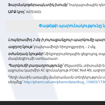
Ֆարմակոթերապևտիկ խումբ՝
հակալուծային դեղ
ԱԲՔ կոդ՝
A07DA03:
Փաթեթի պարունակությունը և 
Լոպերամիդ 2 մգ-ի յուրաքանչյուր պարկուճը պարո
ազդող նյութ՝
լոպերամիդի հիդրոքլորիդ – 2 մգ;
օժանդակ նյութեր՝
միկրոբյուրեղային ցելյուլոզ, 
մագնեզիումի ստեարատ:
Պարկուճի բաղադրությունը՝
ժելատին, տիտանի եր
ալլուրա կարմիր AС գունանյութ (FD&C Red 40), ազոր
Դեղի մասին առավել մանրամասն տեղեկություն
սեղմեք՝
http://pharm.cals.am/pharm/data/drug_134425/173