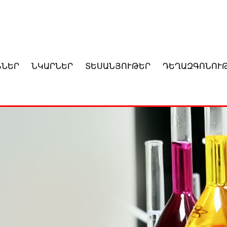
ՆՆԵՐ
ՆԿԱՐՆԵՐ
ՏԵՍԱՆՅՈՒԹԵՐ
ԴԵՂԱԶԳՈՆՈՒ