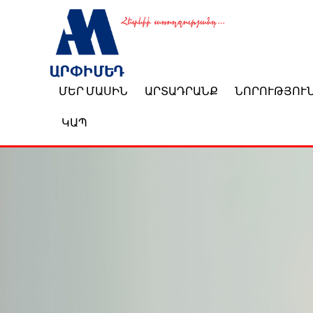
ՄԵՐ ՄԱՍԻՆ
ԱՐՏԱԴՐԱՆՔ
ՆՈՐՈՒԹՅՈՒ
ԿԱՊ