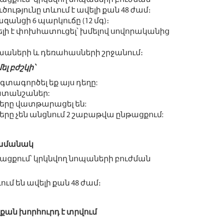
թացքում՝ կրկնվող նոպաների բուժման
ությունը տևում է ավելի քան 48 ժամ։
անցի 6 պարկուճը (12 մգ)։
ելի է փոխհատուցել՝ խմելով սովորականից
խաների և դեռահասների շրջանում։
լ բժշկի՝
տագործել եք այս դեղը:
ախտանշաներ:
րը վատթարացել են:
 չեն անցնում 2 շաբաթվա ընթացքում:
ժամանակ
թացքում՝ կրկնվող նոպաների բուժման
ւմ են ավելի քան 48 ժամ։
 քան խորհուրդ է տրվում