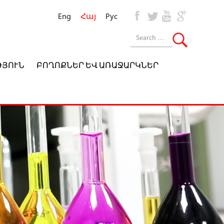
Eng
Հայ
Рус
ԹՅՈՒՆ
ԲՈՂՈՔՆԵՐ ԵՎ ԱՌԱՋԱՐԿՆԵՐ