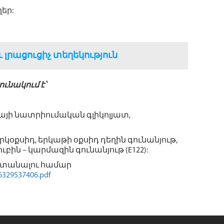
եր:
լրացուցիչ տեղեկություն
ւնակում է՝
օսլայի նատրիումական գլիկոլյատ,
կօքսիդ, երկաթի օքսիդ դեղին գունանյութ,
ուբին – կարմազին գունանյութ (E122):
 ստանալու համար
6329537406.pdf