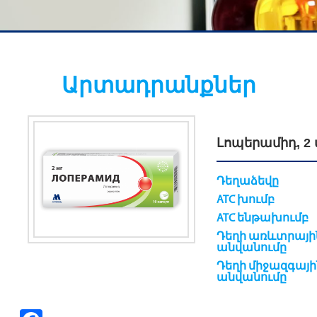
Արտադրանքներ
Լոպերամիդ, 2
Դեղաձեվը
ATC խումբ
ATC ենթախումբ
Դեղի առևտրայի
անվանումը
Դեղի միջազգայի
անվանումը