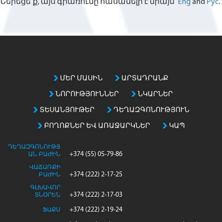
Ներեցե՛ք, այս գրառումը հասանելի է միայն՝
Eng
and
Рус
.
b
o
o
k
ՄԵՐ ՄԱՍԻՆ
ԱՐՏԱԴՐԱՆՔ
ՆՈՐՈՒԹՅՈՒՆՆԵՐ
ՆԿԱՐՆԵՐ
ՏԵՍԱՆՅՈՒԹԵՐ
ԴԵՂԱԶԳՈՆՈՒԹՅՈՒՆ
ԲՈՂՈՔՆԵՐ ԵՎ ԱՌԱՋԱՐԿՆԵՐ
ԿԱՊ
ԴԵՂԱԶԳՈՆՈՒԹՅ
+374 (55) 05-79-86
ԱՆ ԲԱԺԻՆ
ՎԱՃԱՌՔԻ
+374 (222) 2-17-25
ԲԱԺԻՆ
ԳԼԽԱՎՈՐ
+374 (222) 2-17-03
ՏՆՕՐԵՆ
+374 (222) 2-19-24
ՖԱՔՍ