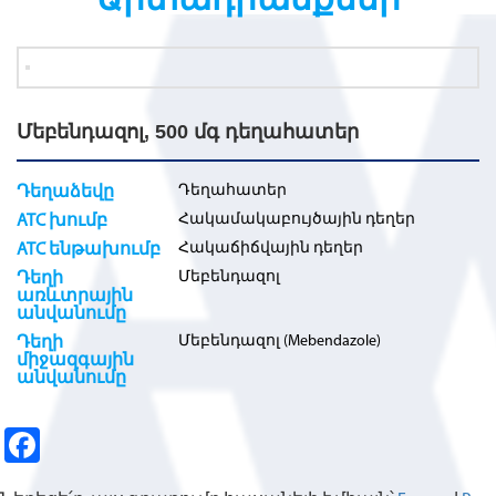
Մեբենդազոլ, 500 մգ դեղահատեր
Դեղահատեր
Դեղաձեվը
Հակամակաբույծային դեղեր
ATC խումբ
Հակաճիճվային դեղեր
ATC ենթախումբ
Մեբենդազոլ
Դեղի
առևտրային
անվանումը
Մեբենդազոլ (Mebendazole)
Դեղի
միջազգային
անվանումը
Fa
ce