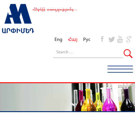
Eng
Հայ
Рус