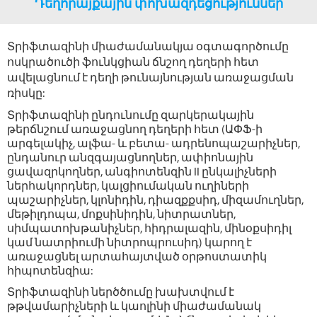
Դեղորայքային փոխազդեցություններ
Տրիֆտազինի միաժամանակյա օգտագործումը
ոսկրածուծի ֆունկցիան ճնշող դեղերի հետ
ավելացնում է դեղի թունայնության առաջացման
ռիսկը:
Տրիֆտազինի ընդունումը զարկերակային
թերճնշում առաջացնող դեղերի հետ (ԱՓՖ-ի
արգելակիչ, ալֆա- և բետա- ադրենոպաշարիչներ,
ընդանուր անզգայացնողներ, ափիոնային
ցավազրկողներ, անգիոտենզին II ընկալիչների
ներհակորդներ, կալցիումական ուղիների
պաշարիչներ, կլոնիդին, դիազքքսիդ, միզամուղներ,
մեթիլդոպա, մոքսինիդին, նիտրատներ,
սիմպատոխթանիչներ, հիդրալազին, մինօքսիդիլ
կամ նատրիումի նիտրոպրուսիդ) կարող է
առաջացնել արտահայտված օրթոստատիկ
հիպոտենզիա:
Տրիֆտազինի ներծծումը խախտվում է
թթվամարիչների և կաոլինի միաժամանակ