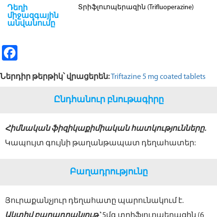
Տրիֆլուոպերազին (Trifluoperazine)
Դեղի
միջազգային
անվանումը
Fa
ce
Ներդիր թերթիկ՝ վրացերեն:
Triftazine 5 mg coated tablets
b
o
Ընդհանուր բնութագիրը
o
k
Հիմնական ֆիզիկաքիմիական հատկությունները.
Կապույտ գույնի թաղանթապատ դեղահատեր:
Բաղադրությունը
Յուրաքանչյուր դեղահատը պարունակում է.
Ակտիվ բաղադրանյութ`
5մգ տրիֆլուոպերազին (6