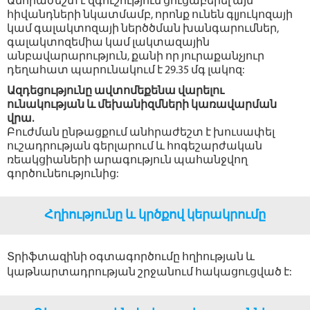
Անհրաժեշտ է զգուշություն ցուցաբերել այն
հիվանդների նկատմամբ, որոնք ունեն գլյուկոզայի
կամ գալակտոզայի ներծծման խանգարումներ,
գալակտոզեմիա կամ լակտազային
անբավարարություն, քանի որ յուրաքանչյուր
դեղահատ պարունակում է 29.35 մգ լակոզ:
Ազդեցությունը ավտոմեքենա վարելու
ունակության և մեխանիզմների կառավարման
վրա.
Բուժման ընթացքում անհրաժեշտ է խուսափել
ուշադրության գերլարում և հոգեշարժական
ռեակցիաների արագություն պահանջվող
գործունեությունից:
Հղիությունը և կրծքով կերակրումը
Տրիֆտազինի օգտագործումը հղիության և
կաթնարտադրության շրջանում հակացուցված է: