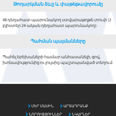
Թողարկման ձևը և փաթեթավորումը
48 դեղահատ պարունակող ստվարաթղթե տուփ (2
բլիստեր 24-ական դեղահատ պարունակող):
Պահման պայմանները
Պահել երեխաների համար անհասանելի, զով,
խոնավությունից ու լույսից պաշտպանված տեղում:
ՄԵՐ ՄԱՍԻՆ
ԱՐՏԱԴՐԱՆՔ
ՆՈՐՈՒԹՅՈՒՆՆԵՐ
ՆԿԱՐՆԵՐ