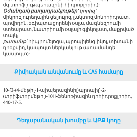
մգ տրիֆլութպերազինի հիդրոքլորիդ):
Օժանդակ բաղադրանյութեր`
կորիզ՝
միկրոբյուրեղային ցելյուլոզ, լակտոզ մոնոհիդրատ,
պովիդոն, եգիպտացորենի օսլա, մագնեզիումի
ստեարատ, նատրիումի օսլայի գլիկոլատ, մաքրված
տալկ;
թաղանթ՝
հիպրոմելոզա, պրոպիլենգլիկոլ, տիտանի
դիօքսիդ, կապույտ ներկանյութ (ադամանդե
կապույտ):
Քիմիական անվանումը և CAS համարը
10-[3-(4-մեթիլ-1-պիպերազինիլ)պրոպիլ]-2-
(տրիֆտորմեթիլ)-10Н-ֆենոթիազին դիհիդրոքլորիդ,
440-17-5.
Դեղաբանական խումբը և ԱԲՔ կոդը