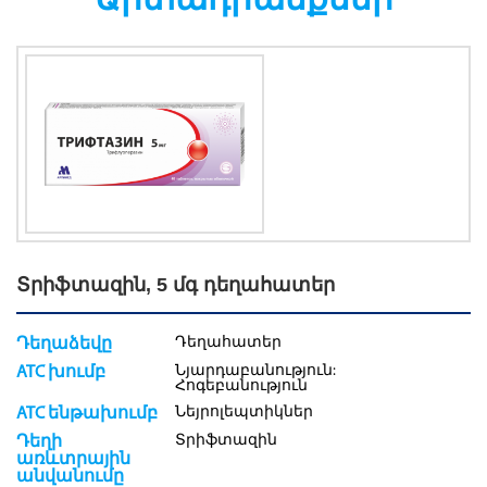
Տրիֆտազին, 5 մգ դեղահատեր
Դեղահատեր
Դեղաձեվը
Նյարդաբանություն:
ATC խումբ
Հոգեբանություն
Նեյրոլեպտիկներ
ATC ենթախումբ
Տրիֆտազին
Դեղի
առևտրային
անվանումը