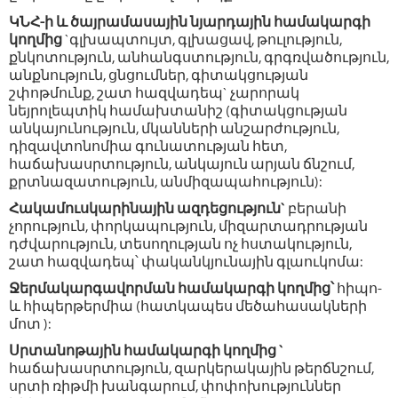
ԿՆՀ-ի և ծայրամասային նյարդային համակարգի
կողմից
`գլխապտույտ, գլխացավ, թուլություն,
քնկոտություն, անհանգստություն, գրգռվածություն,
անքնություն, ցնցումներ, գիտակցության
շփոթմունք, շատ հազվադեպ` չարորակ
նեյրոլեպտիկ համախտանիշ (գիտակցության
անկայունություն, մկանների անշարժություն,
դիզավտոնոմիա գունատության հետ,
հաճախասրտություն, անկայուն արյան ճնշում,
քրտնազատություն, անմիզապահություն):
Հակամուսկարինային ազդեցություն`
բերանի
չորություն, փորկապություն, միզարտադրության
դժվարություն, տեսողության ոչ հստակություն,
շատ հազվադեպ՝ փականկյունային գլաուկոմա:
Ջերմակարգավորման համակարգի կողմից՝
հիպո-
և հիպերթերմիա (հատկապես մեծահասակների
մոտ ):
Սրտանոթային համակարգի կողմից `
հաճախասրտություն, զարկերակային թերճնշում,
սրտի ռիթմի խանգարում, փոփոխություններ