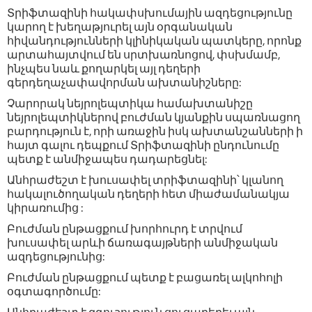
Տրիֆտազինի հակափսխումային ազդեցությունը
կարող է խեղաթյուրել այն օրգանական
հիվանդությունների կլինիկական պատկերը, որոնք
արտահայտվում են սրտխառնոցով, փսխմամբ,
ինչպես նաև քողարկել այլ դեղերի
գերդեղաչափավորման ախտանիշները:
Չարորակ նեյրոլեպտիկա համախտանիշը
նեյրոլեպտիկներով բուժման կյանքին սպառնացող
բարդություն է, որի առաջին իսկ ախտանշանների ի
հայտ գալու դեպքում Տրիֆտազինի ընդունումը
պետք է անմիջապես դադարեցնել:
Անհրաժեշտ է խուսափել տրիֆտազինի՝ կլանող
հակալուծողական դեղերի հետ միաժամանակյա
կիրառումից :
Բուժման ընթացքում խորհուրդ է տրվում
խուսափել արևի ճառագայթների անմիջական
ազդեցությունից:
Բուժման ընթացքում պետք է բացառել ալկոհոլի
օգտագործումը: