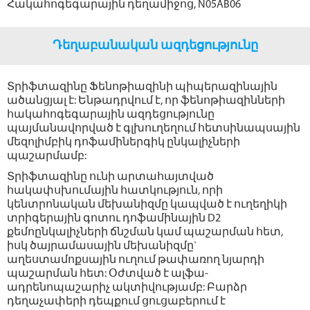
Հակահոգեգարային դեղամիջոց, N05AВ06
Դեղաբանական ազդեցությունը
Տրիֆտազինը Ֆենոթիազինի պիպերազինային
ածանցյալ է: Ենթադրվում է, որ ֆենոթիազինների
հակահոգեգարային ազդեցությունը
պայմանավորված է գլխուղեղում հետսինապսային
մեզոլիմբիկ դոֆամիներգիկ ընկալիչների
պաշարմամբ:
Տրիֆտազինը ունի արտահայտված
հակափսխումային հատկություն, որի
կենտրոնական մեխանիզմը կապված է ուղեղիկի
տրիգերային գոտու դոֆամինային D2
քեմոընկալիչների ճնշման կամ պաշարման հետ,
իսկ ծայրամասային մեխանիզմը`
աղեստամոքսային ուղում թափառող նյարդի
պաշարման հետ: Օժտված է ալֆա-
ադրենոպաշարիչ ակտիվությամբ: Բարձր
դեղաչափերի դեպքում ցուցաբերում է