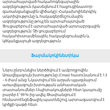
արտահայտված հակահոգեգարային
ազդեցություն (կասեցնում է հալյուցինատոր-
զառանցանքային վիճակը): Հակախոլիներգիկ
ակտիվությունը և հակագերճնշումային
ազդեցությունը թույլ են արտահայտված:
Ցուցաբերում է արտահայտված արտաբրգային
ազդեցություն: Չի ցուցաբերում
հակահիստամինային, հակացնցումային և
կծկանքալույծ ազդեցություն:
Ֆարմակոկինետիկա
Ներս ընդունելիս ներծծվում է ամբողջովին:
Առավելագույն խտությունը (Cmax) հասունանում է 1.5
– 6 ժամ անց: Նկատվում են արյան պլազմայում
առավելագույն խտության անհատական
տատանումներ: Սպիտակուցների հետ կապումը
բարձր է՝ 99 %-ից ավել: Թափանցում է
հեմատոէնցեֆալիկ պատնեշով, արտազատվում է
կրծքի կաթի հետ: