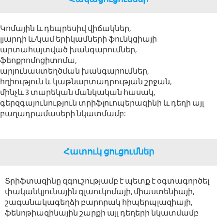
Կոմային և դեպրեսիվ վիճակներ,
լյարդի և/կամ երիկամների ֆունկցիայի
արտահայտված խանգարումներ,
ֆեոքրոմոցիտոմա,
արյունաստեղծման խանգարումներ,
հղիություն և կաթնարտադրության շրջան,
մինչև 3 տարեկան մանկական հասակ,
գերզգայունություն տրիֆլուոպերազինի և դեղի այլ
բաղադրամասերի նկատմամբ:
Հատուկ ցուցումներ
Տրիֆտազինը զգուշությամբ է պետք է օգտագործել
փականկյունային գլաուկոմայի, միաստենիայի,
շագանակագեղձի բարորակ հիպերպլազիայի,
ֆենոթիազինային շարքի այլ դեղերի նկատմամբ