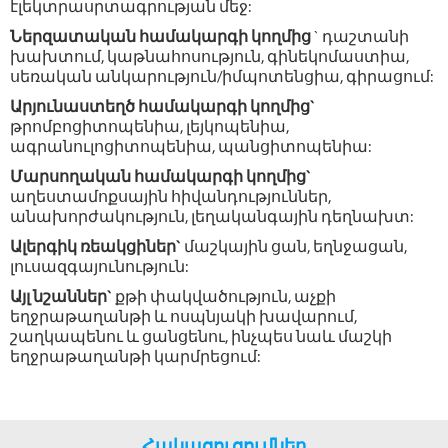
էլեկտրասրտագրության մեջ:
Ներզատական համակարգի կողմից
` դաշտանի
խախտում, կաթնահոսություն, գինեկոմաստիա,
սեռական անկարություն/իմպոտենցիա, գիրացում:
Արյունաստեղծ համակարգի կողմից`
թրոմբոցիտոպենիա, լեյկոպենիա,
ագրանուլոցիտոպենիա, պանցիտոպենիա:
Մարսողական համակարգի կողմից`
աղեստամոքսային հիվանդություններ,
անախորժակություն, լեղականգային դեղնախտ:
Ալերգիկ ռեակցիներ`
մաշկային ցան, եղնջացան,
լուսազգայունություն:
Այլ նշաններ`
քթի փակվածություն, աչքի
եղջրաթաղանթի և ոսպնյակի խավարում,
շաղկապենու և ցանցենու, ինչպես նաև մաշկի
եղջրաթաղանթի կարմրեցում:
Հակացուցումներ