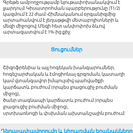
Գրեթե ամբողջությամբ նյութափոխանակվում է
լյարդում: Կիսատրոհման պարբերությունը (T1/2)
կազմում է 22 ժամ: Հիմնականում օրգանիզմից
արտահանվում է լեղաթթվի մետաբոլիտների և
մեզի միջոցով: Մեզի հետ անփոփոխ ձևով
արտազատվում է 1%-ից քիչ:
Ցուցումներ
Շիզոֆրենիա և այլ հոգեկան խանգարումներ,
հոգեշարժական և էմոցիոնալ գրգռման, կատաղի
կամ վտանգավոր իմպուլսիվ պահվածքի
կարճատև բուժում (որպես լրացուցիչ բուժման
միջոց),
ծանր տագնապի կարճատև բուժում (որպես
լրացուցիչ բուժման միջոց),
սրտխառնոցի և փսխման ախտանշային բուժում:
Դեղաչափավորումը և կիրառման եղանակները