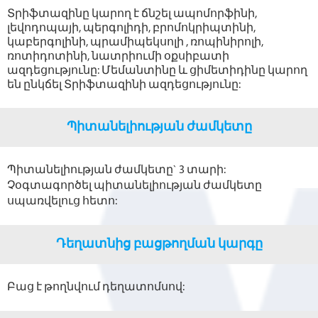
Տրիֆտազինը կարող է ճնշել ապոմորֆինի,
լեվոդոպայի, պերգոլիդի, բրոմոկրիպտինի,
կաբերգոլինի, պրամիպեկսոլի , ռոպինիրոլի,
ռոտիդոտինի, նատրիումի օքսիբատի
ազդեցությունը: Մեմանտինը և ցիմետիդինը կարող
են ընկճել Տրիֆտազինի ազդեցությունը:
Պիտանելիության ժամկետը
Պիտանելիության ժամկետը` 3 տարի:
Չօգտագործել պիտանելիության ժամկետը
սպառվելուց հետո:
Դեղատնից բացթողման կարգը
Բաց է թողնվում դեղատոմսով: