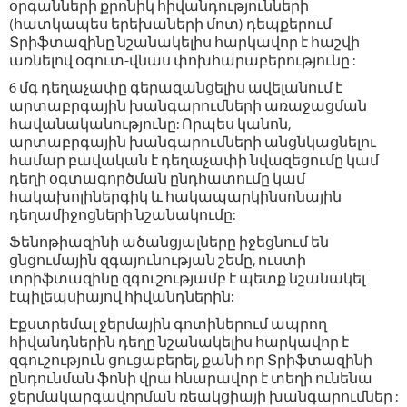
օրգանների քրոնիկ հիվանդությունների
(հատկապես երեխաների մոտ) դեպքերում
Տրիֆտազինը նշանակելիս հարկավոր է հաշվի
առնելով օգուտ-վնաս փոխհարաբերությունը :
6 մգ դեղաչափը գերազանցելիս ավելանում է
արտաբրգային խանգարումների առաջացման
հավանականությունը: Որպես կանոն,
արտաբրգային խանգարումների անցնկացնելու
համար բավական է դեղաչափի նվազեցումը կամ
դեղի օգտագործման ընդհատումը կամ
հակախոլիներգիկ և հակապարկինսոնային
դեղամիջոցների նշանակումը:
Ֆենոթիազինի ածանցյալները իջեցնում են
ցնցումային զգայունության շեմը, ուստի
տրիֆտազինը զգուշությամբ է պետք նշանակել
էպիլեպսիայով հիվանդներին:
Էքստրեմալ ջերմային գոտիներում ապրող
հիվանդներին դեղը նշանակելիս հարկավոր է
զգուշություն ցուցաբերել, քանի որ Տրիֆտազինի
ընդունման ֆոնի վրա հնարավոր է տեղի ունենա
ջերմակարգավորման ռեակցիայի խանգարումներ :