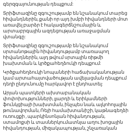
գերզգայունության դեպքում:
Տրիֆտազինը զգուշությամբ են նշանակում տարեց
հիվանդներին, քանի որ այդ խմբի հիվանդների մոտ
առավել բարձր է հակագերճնշումային և
արտաբրգային ազդեցության առաջացման
վտանգը:
Տրիֆտազինը զգուշությամբ են նշանակում
սրտանոթային հիվանդությամբ տառապող
հիվանդներին, այդ թվում սրտային ռիթմի
խախտման և կրծքահեղձուկի դեպքում:
Կրծքահեղձուկի նոպաների հաճախականության
կամ արտահայտվածության ավելացման դեպքում
դեղի ընդունումը հարկավոր է ընդհատել:
Արյան պատկերի ախտաբանական
փոփոխությունների, լյարդի և երիկամների
ֆունկցիայի խախտման, ինչպես նաև ալկոհոլային
թունավորման, Ռեյի համախտանիշի, կաթնագեղձի
ուռուցքի , պարկինսոնյան հիվանդության,
ստամոքսի և տասներկումատնյա աղու խոցային
հիվանդության, միզակապության, շնչառական