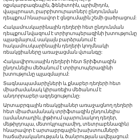
օքսկարբազեպին, ֆենիտոին, պրիմիդոն,
վալպրոատ, բարբիտուրատներ) ընդունման
դեպքում հնարավոր է ցնցումային շեմի ցածրացում:
Հակամուսկարինային դեղերի հետ ընդունման
դեպքում նվազում է տրիլուոպերազինի խտությունը
պլազմայում, սակայն բարձրանում է
հակամուսկարինային դեղերի կողմնակի
ռեակցիաները առաջացման վտանգը:
Հակավիրուսային դեղերի հետ Տրիֆտազին
ընդունելիս մեծանում է տրիլուոպերազինի
խտությունը պլազմայում:
Տագնապամարիչների և քնաբեր դեղերի հետ
միաժամանակ կիրառելիս մեծանում է
անդորրաբեր ազդեցությունը:
Արտաբրգային ռեակցիաներ առաջացնող դեղերի
հետ միաժամանակ տրիֆտազին ընդունելիս
(ամանտադին, լիթիում պարունակող դեղեր,
մեթիլդոպա, մետոկլոպրամիդ, տետրաբենազին)
հնարավոր է արտաբրգային խախտումների
հաճախականության և ծանրության ավելացում: