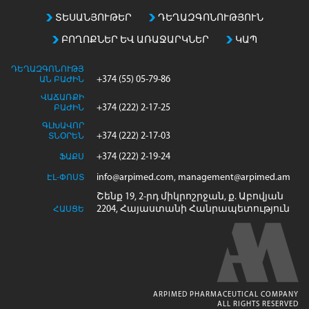
ՏԵՍԱՆՅՈՒԹԵՐ
ԴԵՂԱԶԳՈՆՈՒԹՅՈՒՆ
ԲՈՂՈՔՆԵՐ ԵՎ ԱՌԱՋԱՐԿՆԵՐ
ԿԱՊ
ԴԵՂԱԶԳՈՆՈՒԹՅ
+374 (55) 05-79-86
ԱՆ ԲԱԺԻՆ
ՎԱՃԱՌՔԻ
+374 (222) 2-17-25
ԲԱԺԻՆ
ԳԼԽԱՎՈՐ
+374 (222) 2-17-03
ՏՆՕՐԵՆ
+374 (222) 2-19-24
ՖԱՔՍ
info@arpimed.com, management@arpimed.am
ԷԼ-ՓՈՍՏ
Շենք 19, 2-րդ միկրոշրջան, ք. Աբովյան
2204, Հայաստանի Հանրապետություն
ՀԱՍՑԵ
ARPIMED PHARMACEUTICAL COMPANY
ALL RIGHTS RESERVED