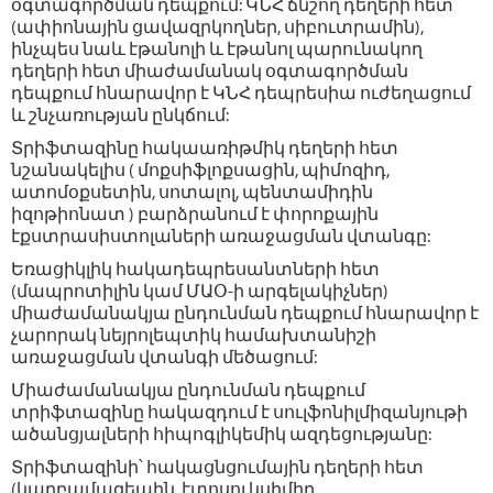
օգտագործման դեպքում: ԿՆՀ ճնշող դեղերի հետ
(ափիոնային ցավազրկողներ, սիբուտրամին),
ինչպես նաև էթանոլի և էթանոլ պարունակող
դեղերի հետ միաժամանակ օգտագործման
դեպքում հնարավոր է ԿՆՀ դեպրեսիա ուժեղացում
և շնչառության ընկճում:
Տրիֆտազինը հակաառիթմիկ դեղերի հետ
նշանակելիս ( մոքսիֆլոքսացին, պիմոզիդ,
ատոմօքսետին, սոտալոլ, պենտամիդին
իզոթիոնատ ) բարձրանում է փորոքային
էքստրասիստոլաների առաջացման վտանգը:
Եռացիկլիկ հակադեպրեսանտների հետ
(մապրոտիլին կամ ՄԱՕ-ի արգելակիչներ)
միաժամանակյա ընդունման դեպքում հնարավոր է
չարորակ նեյրոլեպտիկ համախտանիշի
առաջացման վտանգի մեծացում:
Միաժամանակյա ընդունման դեպքում
տրիֆտազինը հակազդում է սուլֆոնիլմիզանյութի
ածանցյալների հիպոգլիկեմիկ ազդեցությանը:
Տրիֆտազինի՝ հակացնցումային դեղերի հետ
(կարբամազեպին, էտոսուկսիմիդ,