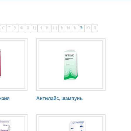
С
Т
У
Ф
Х
Ц
Ч
Ш
Щ
Ъ
Ы
Ь
Э
Ю
Я
нзия
Антилайс, шампунь