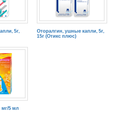
пли, 5г,
Оторалгин, ушные капли, 5г,
15г (Отикс плюс)
 мг/5 мл