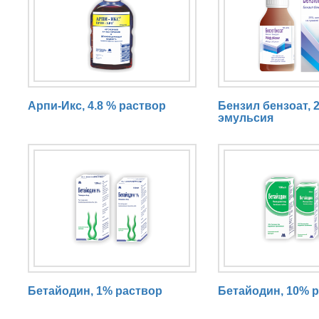
i
e
s
Арпи-Икс, 4.8 % раствор
Бензил бензоат, 
эмульсия
Бетайодин, 1% раствор
Бетайодин, 10% 