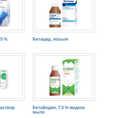
25 %
Бетацид, лосьон
раствор
Бетайодин, 7.5 % жидкое
мыло