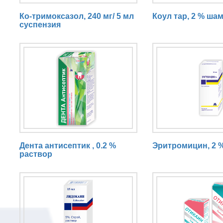
Ко-тримоксазол, 240 мг/ 5 мл
Коул тар, 2 % ша
суспензия
Дента антисептик , 0.2 %
Эритромицин, 2 
раствор