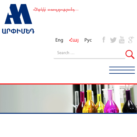
Eng
Հայ
Рус