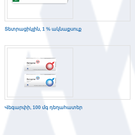
Տետրացիկլին, 1 % ակնաքսուք
Վեգարփի, 100 մգ դեղահատեր
N
o