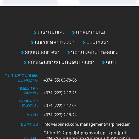
m
a
t
c
h
ՄԵՐ ՄԱՍԻՆ
ԱՐՏԱԴՐԱՆՔ
i
ՆՈՐՈՒԹՅՈՒՆՆԵՐ
ՆԿԱՐՆԵՐ
n
g
ՏԵՍԱՆՅՈՒԹԵՐ
ԴԵՂԱԶԳՈՆՈՒԹՅՈՒՆ
e
ԲՈՂՈՔՆԵՐ ԵՎ ԱՌԱՋԱՐԿՆԵՐ
ԿԱՊ
n
t
ԴԵՂԱԶԳՈՆՈՒԹՅ
r
+374 (55) 05-79-86
ԱՆ ԲԱԺԻՆ
i
ՎԱՃԱՌՔԻ
+374 (222) 2-17-25
e
ԲԱԺԻՆ
s
ԳԼԽԱՎՈՐ
+374 (222) 2-17-03
ՏՆՕՐԵՆ
+374 (222) 2-19-24
ՖԱՔՍ
info@arpimed.com, management@arpimed.am
ԷԼ-ՓՈՍՏ
Շենք 19, 2-րդ միկրոշրջան, ք. Աբովյան
2204, Հայաստանի Հանրապետություն