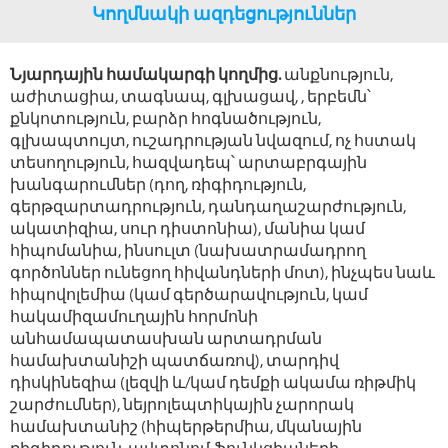
Կողմնակի ազդեցություններ
Նյարդային համակարգի կողմից.
անքնություն,
աժիտացիա, տագնապ, գլխացավ, , երբեմն՝
քնկոտություն, բարձր հոգնածություն,
գլխապտույտ, ուշադրության նվազում, ոչ հստակ
տեսողություն, հազվադեպ՝ արտաբրգային
խանգարումներ (դող, ռիգիդություն,
գերթզարտադրություն, դանդաղաշարժություն,
ակատիզիա, սուր դիստոնիա), մանիա կամ
հիպոմանիա, ինսուլտ (նախատրամադրող
գործոններ ունեցող հիվանդների մոտ), ինչպես նաև
հիպովոլեմիա (կամ գերծարավություն, կամ
հակամիզամուղային հորմոնի
անհամապատասխան արտադրման
համախտանիշի պատճառով), տարդիվ
դիսկինեզիա (լեզվի և/կամ դեմքի ակամա ռիթմիկ
շարժումներ), նեյրոլեպտիկային չարորակ
համախտանիշ (հիպերթերմիա, մկանային