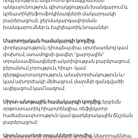
ռիգիդություն, ավտոնոմ ֆունկցիաների
անկայունություն, գիտակցության խանգարում և
կրեատինինֆոսֆոկինազների մակարդակի
բարձրացում), ջերմակարգավորման
խանգարումներ և էպիլեպտիկ նոպաներ:
Մարսողական համակարգի կողմից.
փորկապություն, դիսպեպսիա, սրտխառնոց կամ
փսխում, ստամոքսի ցավեր, “լյարդային”
տրանսամինազների ակտիվության բարձրացում,
բերանում չորություն, հիպո- կամ
գերթքարտադրություն, անախորժակություն և/
կամ ախորժակի մեծացում, մարմնի զանգվածի
ավելացում կամ նազում:
Սիրտ-անոթային համակարգի կողմից.
երբեմն
օրթոստատիկ հիպոտենզիա, ռեֆլեկտոր
հաճախասրտություն կամ զարկերակային ճնշման
բարձրացում:
Արյունաստեղծ օրգանների կողմից.
նեյտրոպենիա,