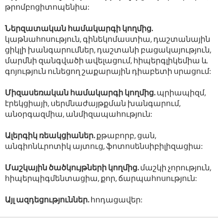
թրոմբոցիտոպենիա:
Ներզատական համակարգի կողմից.
կաթնահոսություն, գինեկոմաստիա, դաշտանային
ցիկլի խանգարումներ, դաշտանի բացակայություն,
մարմնի զանգվածի ավելացում, հիպերգլիկեմիա և
գոյություն ունեցող շաքարային դիաբետի սրացում:
Միզասեռական համակարգի կողմից.
պրիապիզմ,
էրեկցիայի, սերմնաժայթքման խանգարում,
անօրգազմիա, անմիզապահություն:
Ալերգիկ ռեակցիաներ.
քթաբորբ, ցան,
անգիոնևրոտիկ այտուց, ֆոտոսենսիբիլիզացիա:
Մաշկային ծածկույթների կողմից.
մաշկի չորություն,
հիպերպիգմենտացիա, քոր, ճարպահոսություն:
Այլ ազդեցություններ.
հոդացավեր: