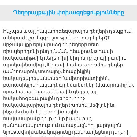
Դեղորայքային փոխազդեցությունները
Ինչպես և այլ հակահոգեգարային դեղերի դեպքում,
անհրաժեշտ է զգուշություն ցուցաբերել QT
միջակայքը երկարաձգող դեղերի հետ
ռիսպերիդոնի ընդունման դեպքում. Ia դասի
հակաառիթմիկ դեղեր (խինիդին, դիզոպիրամիդ,
պրոկաինամիդ) , III դասի հակաառիթմիկ դեղեր
(ամիոդարոն, սոտալոլ), եռացիկլիկ
հակադեպրեսանտներ (ամիտրիպտիլին),
քառացիկլիկ հակադեպրեսանտներ (մապրոտիլին),
որոշ հակահիստամինային դեղեր, այլ
հակահոգեգարային դեղեր, որոշ
հակամալարիային դեղեր (խինին, մեֆլոկին),
ինչպես նաև էլեկտրոլիտային
հավասարակշռությունը խախտող,
դանդաղասրտություն առաջացնող, լյարդային
նյութափոխանակությունը դանդաղեցնող դեղերի