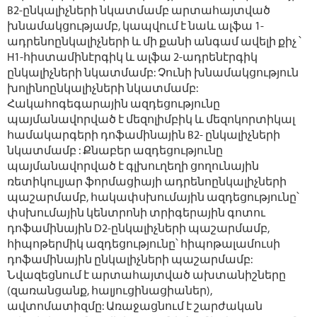
В2-ընկալիչների նկատմամբ արտահայտված
խնամակցությամբ, կապվում է նաև ալֆա 1-
ադրենոընկալիչների և մի քանի անգամ ավելի քիչ ՝
Н1-հիստամինէրգիկ և ալֆա 2-ադրենէրգիկ
ընկալիչների նկատմամբ: Չունի խնամակցություն
խոլինոընկալիչների նկատմամբ:
Հակահոգեգարային ազդեցությունը
պայմանավորված է մեզոլիմբիկ և մեզոկորտիկալ
համակարգերի դոֆամինային В2- ընկալիչների
նկատմամբ : Քնաբեր ազդեցությունը
պայմանավորված է գլխուղեղի ցողունային
ռետիկուլյար ֆորմացիայի ադրենոընկալիչների
պաշարմամբ, հակափսխումային ազդեցությունը՝
փսխումային կենտրոնի տրիգերային գոտու
դոֆամինային D2-ընկալիչների պաշարմամբ,
հիպոթերմիկ ազդեցությունը՝ հիպոթալամուսի
դոֆամինային ընկալիչների պաշարմամբ:
Նվազեցնում է արտահայտված ախտանիշները
(զառանցանք, հալյուցինացիաներ),
ավտոմատիզմը: Առաջացնում է շարժական