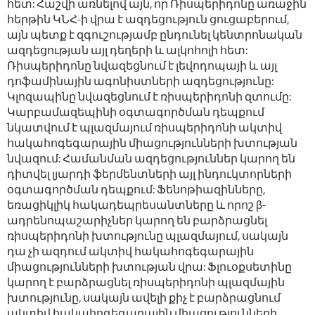
հետ: Հաշվի առնելով այն, որ Ռիսպերիդոնը առաջին
հերթին ԿՆՀ-ի վրա է ազդեցություն ցուցաբերում,
այն պետք է զգուշությամբ ընդունել կենտրոնական
ազդեցության այլ դեղերի և ալկոհոլի հետ:
Ռիսպերիդոնը նվազեցնում է լեվոդոպայի և այլ
դոֆամինային ագոնիստների ազդեցությունը:
Կլոզապինը նվազեցնում է ռիսպերիդոնի զտումը:
Կարբամազեպինի օգտագործման դեպքում
նկատվում է պլազմայում ռիսպերիդոնի ակտիվ
հակահոգեգարային միացությունների խտության
նվազում: Համանման ազդեցություններ կարող են
դիտվել լյարդի ֆերմենտների այլ ինդուկտորների
օգտագործման դեպքում: Ֆենոթիազինները,
եռացիկլիկ հակադեպրեսանտները և որոշ β-
ադրենոպաշարիչներ կարող են բարձրացնել
ռիսպերիդոնի խտությունը պլազմայում, սակայն
դա չի ազդում ակտիվ հակահոգեգարային
միացությունների խտության վրա: Ֆլուօքսետինը
կարող է բարձրացնել ռիսպերիդոնի պլազմային
խտությունը, սակայն ավելի քիչ է բարձրացնում
ակտիվ հակահոգեգարային միացությունների