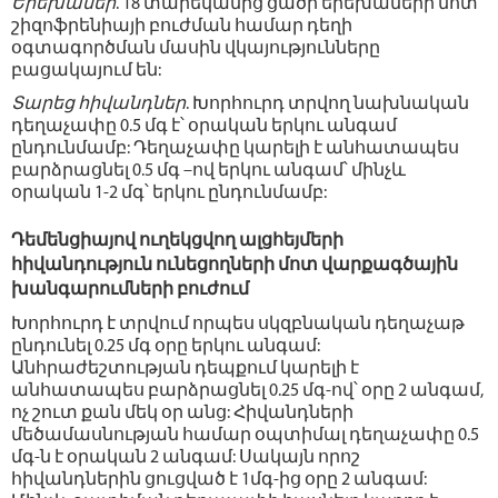
Երեխաներ
. 18 տարեկանից ցածր երեխաների մոտ
շիզոֆրենիայի բուժման համար դեղի
օգտագործման մասին վկայությունները
բացակայում են:
Տարեց հիվանդներ
. Խորհուրդ տրվող նախնական
դեղաչափը 0.5 մգ է՝ օրական երկու անգամ
ընդունմամբ: Դեղաչափը կարելի է անհատապես
բարձրացնել 0.5 մգ –ով երկու անգամ՝ մինչև
օրական 1-2 մգ՝ երկու ընդունմամբ:
Դեմենցիայով ուղեկցվող ալցհեյմերի
հիվանդություն ունեցողների մոտ վարքագծային
խանգարումների բուժում
Խորհուրդ է տրվում որպես սկզբնական դեղաչաթ
ընդունել 0.25 մգ օրը երկու անգամ:
Անհրաժեշտության դեպքում կարելի է
անհատապես բարձրացնել 0.25 մգ-ով՝ օրը 2 անգամ,
ոչ շուտ քան մեկ օր անց: Հիվանդների
մեծամասնության համար օպտիմալ դեղաչափը 0.5
մգ-ն է օրական 2 անգամ: Սակայն որոշ
հիվանդներին ցուցված է 1մգ-ից օրը 2 անգամ: