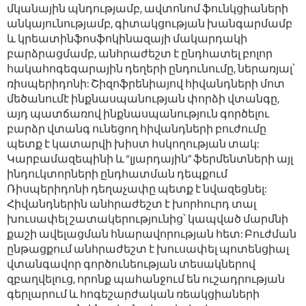
մկանային պնդությամբ, ավտոնոմ ֆունկցիաների
անկայունությամբ, գիտակցության խանգարմամբ
և կրեատինֆոսֆոկինազայի մակարդակի
բարձրացմամբ, անհրաժեշտ է ընդհատել բոլոր
հակահոգեգարային դեղերի ընդունումը, ներառյալ՝
ռիսպերիդոնի: Շիզոֆրենիայով հիվանդների մոտ
մեծանումէ ինքնասպանության փորձի վտանգը,
այդ պատճառով ինքնասպանություն գործելու
բարձր վտանգ ունեցող հիվանդների բուժումը
պետք է կատարվի խիստ հսկողության տակ:
Կարբամազեպինի և “լյարդային” ֆերմենտների այլ
ինդուկտորների ընդհատման դեպքում
Ռիսպերիդոնի դեղաչափը պետք է նվազեցնել:
Հիվանդներին անհրաժեշտ է խորհուրդ տալ
խուսափել շատակերությունից՝ կապված մարմնի
քաշի ավելացման հնարավորության հետ: Բուժման
ընթացքում անհրաժեշտ է խուսափել պոտենցիալ
վտանգավոր գործունեության տեսակներով
զբաղվելուց, որոնք պահանջում են ուշադրության
գերլարում և հոգեշարժական ռեակցիաների