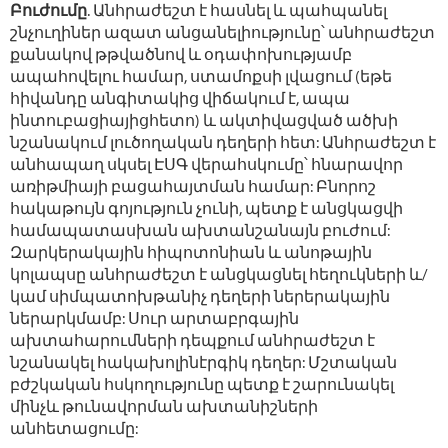
Բուժումը
. Անհրաժեշտ է հասնել և պահպանել
շնչուղիներ ազատ անցանելիությունը՝ անհրաժեշտ
քանակով թթվածնով և օդափոխությամբ
ապահովելու համար, ստամոքսի լվացում (եթե
հիվանդը անգիտակից վիճակում է, ապա
ինտուբացիայիցհետո) և ակտիվացված ածխի
նշանակում լուծողական դեղերի հետ: Անհրաժեշտ է
անհապաղ սկսել ԷՍԳ վերահսկումը՝ հնարավոր
առիթմիայի բացահայտման համար: Բնորոշ
հակաթույն գոյություն չունի, պետք է անցկացվի
համապատասխան ախտանշանայն բուժում:
Զարկերակային հիպոտոնիան և անոթային
կոլապսը անհրաժեշտ է անցկացնել հեղուկների և/
կամ սիմպատոխթանիչ դեղերի ներերակային
ներարկմամբ: Սուր արտաբրգային
ախտահարումների դեպքում անհրաժեշտ է
նշանակել հակախոլինէրգիկ դեղեր: Մշտական
բժշկական հսկողությունը պետք է շարունակել
մինչև թունավորման ախտանիշների
անհետացումը: