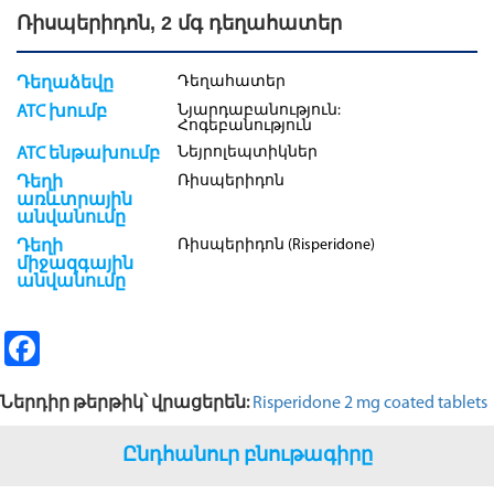
Ռիսպերիդոն, 2 մգ դեղահատեր
Դեղահատեր
Դեղաձեվը
Նյարդաբանություն:
ATC խումբ
Հոգեբանություն
Նեյրոլեպտիկներ
ATC ենթախումբ
Ռիսպերիդոն
Դեղի
առևտրային
անվանումը
Ռիսպերիդոն (Risperidone)
Դեղի
միջազգային
անվանումը
Fa
ce
Ներդիր թերթիկ՝ վրացերեն:
Risperidone 2 mg coated tablets
b
o
Ընդհանուր բնութագիրը
o