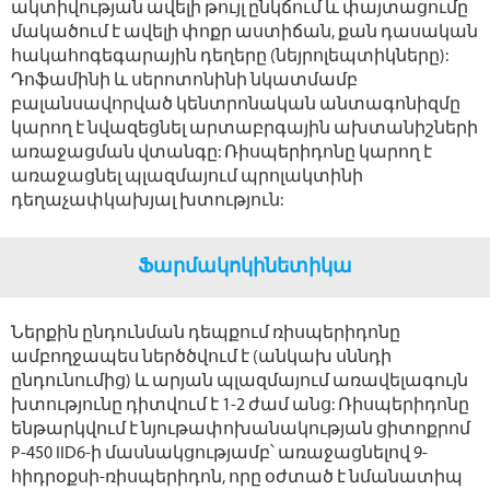
ակտիվության ավելի թույլ ընկճում և փայտացումը
մակածում է ավելի փոքր աստիճան, քան դասական
հակահոգեգարային դեղերը (նեյրոլեպտիկները):
Դոֆամինի և սերոտոնինի նկատմամբ
բալանսավորված կենտրոնական անտագոնիզմը
կարող է նվազեցնել արտաբրգային ախտանիշների
առաջացման վտանգը: Ռիսպերիդոնը կարող է
առաջացնել պլազմայում պրոլակտինի
դեղաչափկախյալ խտություն:
Ֆարմակոկինետիկա
Ներքին ընդունման դեպքում ռիսպերիդոնը
ամբողջապես ներծծվում է (անկախ սննդի
ընդունումից) և արյան պլազմայում առավելագույն
խտությունը դիտվում է 1-2 ժամ անց: Ռիսպերիդոնը
ենթարկվում է նյութափոխանակության ցիտոքրոմ
Р-450 IID6-ի մասնակցությամբ՝ առաջացնելով 9-
հիդրօքսի-ռիսպերիդոն, որը օժտած է նմանատիպ