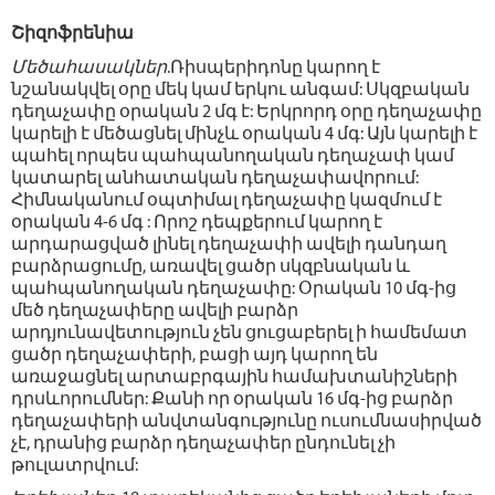
Շիզոֆրենիա
Մեծահասակներ
.Ռիսպերիդոնը կարող է
նշանակվել օրը մեկ կամ երկու անգամ: Սկզբական
դեղաչափը օրական 2 մգ է: Երկրորդ օրը դեղաչափը
կարելի է մեծացնել մինչև օրական 4 մգ: Այն կարելի է
պահել որպես պահպանողական դեղաչափ կամ
կատարել անհատական դեղաչափավորում:
Հիմնականում օպտիմալ դեղաչափը կազմում է
օրական 4-6 մգ : Որոշ դեպքերում կարող է
արդարացված լինել դեղաչափի ավելի դանդաղ
բարձրացումը, առավել ցածր սկզբնական և
պահպանողական դեղաչափը: Օրական 10 մգ-ից
մեծ դեղաչափերը ավելի բարձր
արդյունավետություն չեն ցուցաբերել ի համեմատ
ցածր դեղաչափերի, բացի այդ կարող են
առաջացնել արտաբրգային համախտանիշների
դրսևորումներ: Քանի որ օրական 16 մգ-ից բարձր
դեղաչափերի անվտանգությունը ուսումնասիրված
չէ, դրանից բարձր դեղաչափեր ընդունել չի
թուլատրվում: