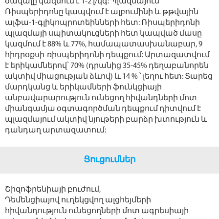
ծավալը կազմում է 1-2 լ/կգ: Պլազմայում
Ռիսպերիդոնը կապվում է ալբումինի և թթվային
ալֆա-1-գլիկոպրոտեինների հետ: Ռիսպերիդոնի
պլազմայի սպիտակուցների հետ կապված մասը
կազմում է 88% և 77%, համապատասխանաբար, 9
հիդրօքսի-ռիսպերիդոնի դեպքում: Արտազատվում
է երիկամներով՝ 70% (դրանից 35-45% դեղաբանորեն
ակտիվ միացության ձևով) և 14 % ՝ լեղու հետ: Տարեց
մարդկանց և երիկամների ֆունկցիայի
անբավարարություն ունեցող հիվանդների մոտ
միանգամյա օգտագործման դեպքում դիտվում է
պլազմայում ակտիվ նյութերի բարձր խտություն և
դանդաղ արտազատում:
Ցուցումներ
Շիզոֆրենիայի բուժում,
Դեմենցիայով ուղեկցվող ալցհեյմերի
հիվանդություն ունեցողների մոտ ագրեսիայի