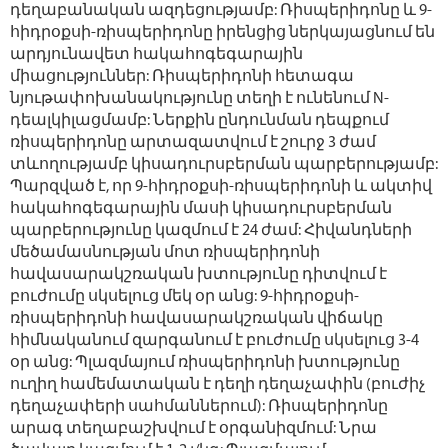
դեղաբանական ազդեցությամբ: Ռիսպերիդոնը և 9-
հիդրօքսի-ռիսպերիդոնը իրենցից ներկայացնում են
արդյունավետ հակահոգեգարային
միացություններ: Ռիսպերիդոնի հետագա
նյութափոխանակությունը տեղի է ունենում N-
դեալկիլացմամբ: Ներքին ընդունման դեպքում
ռիսպերիդոնը արտազատվում է շուրջ 3 ժամ
տևողությամբ կիսադուրսբերման պարբերությամբ:
Պարզված է, որ 9-հիդրօքսի-ռիսպերիդոնի և ակտիվ
հակահոգեգարային մասի կիսադուրսբերման
պարբերությունը կազմում է 24 ժամ: Հիվանդների
մեծամասնության մոտ ռիսպերիդոնի
հավասարակշռական խտությունը դիտվում է
բուժումը սկսելուց մեկ օր անց: 9-հիդրօքսի-
ռիսպերիդոնի հավասարակշռական վիճակը
հիմնականում զարգանում է բուժումը սկսելուց 3-4
օր անց: Պլազմայում ռիսպերիդոնի խտությունը
ուղիղ համեմատական է դեղի դեղաչափին (բուժիչ
դեղաչափերի սահմաններում): Ռիսպերիդոնը
արագ տեղաբաշխվում է օրգանիզմում: Նրա