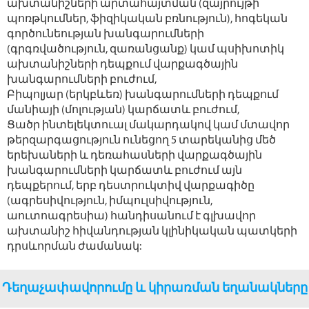
ախտանիշների արտահայտման (զայրույթի
պոռթկումներ, ֆիզիկական բռնություն), հոգեկան
գործունեության խանգարումների
(գրգռվածություն, զառանցանք) կամ պսիխոտիկ
ախտանիշների դեպքում վարքագծային
խանգարումների բուժում,
Բիպոլյար (երկբևեռ) խանգարումների դեպքում
մանիայի (մոլության) կարճատև բուժում,
Ցածր ինտելեկտուալ մակարդակով կամ մտավոր
թերզարգացություն ունեցող 5 տարեկանից մեծ
երեխաների և դեռահասների վարքագծային
խանգարումների կարճատև բուժում այն
դեպքերում, երբ դեստրուկտիվ վարքագիծը
(ագրեսիվություն, իմպուլսիվություն,
աուտոագրեսիա) հանդիսանում է գլխավոր
ախտանիշ հիվանդության կլինիկական պատկերի
դրսևորման ժամանակ:
Դեղաչափավորումը և կիրառման եղանակները