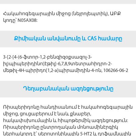
Հակահոգեգարային միջոց (նեյրոլեպտիկ), ԱԲՔ
կոդը՝ N05AX08:
Քիմիական անվանումը և CAS համարը
3-[2-[4-(6-ֆտոր-1,2-բենզիզօքսազոլ-3-
իլ)պիպերիդինո]էթիլ]-6,7,8,9տետրահիդրո-2-
մեթիլ-4Н-պիրիդո[1,2-a]պիրամիդին-4-ոն, 106266-06-2
Դեղաբանական ազդեցությունը
Ռիսպերիդոնը հանդիսանում է հակահոգեգարային
միջոց, ցուցաբերում է նաև քնաբեր,
հակափսխումային և հիպոթերմիկ ազդեցություն:
Ռիսպերիդոնը ընտրողական մոնոամինէրգիկ
ներհակորդ է՝ սերոտոնինային 5-НТ2 և դոֆամնային