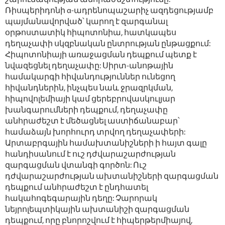
շարունակության անհրաժեշտությունը:
Ռիսպերիդոնի α-ադրենոպաշարիչ ազդեցությամբ
պայմանավորված՝ կարող է զարգանալ
օրթոստատիկ հիպոտոնիա, հատկապես
դեղաչափի սկզբնական ընտրության ընթացքում:
Հիպոտոնիայի առաջացման դեպքում պետք է
նվազեցնել դեղաչափը: Սիրտ-անոթային
համակարգի հիվանդություններ ունեցող
հիվանդներին, ինչպես նաև ջրազրկման,
հիպովոլեմիայի կամ ցերեբրովասկուլյար
խանգարումների դեպքում, դեղաչափը
անհրաժեշտ է մեծացնել աստիճանաբար՝
համաձայն խորհուրդ տրվող դեղաչափերի:
Արտաբրգային համախտանիշների ի հայտ գալը
հանդիսանում է ուշ դժվարաշարժության
զարգացման վտանգի գործոն: Ուշ
դժվարաշարժության ախտանիշների զարգացման
դեպքում անհրաժեշտ է ընդհատել
հակահոգեգարային դեղը: Չարորակ
նեյրոլեպտիկային ախտանիշի զարգացման
դեպքում, որը բնորոշվում է հիպերթերմիայով,