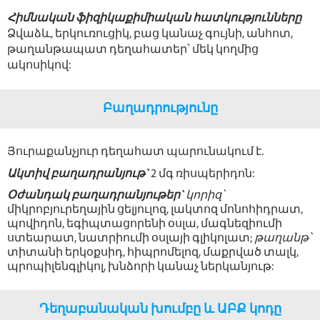
k
Հիմնական ֆիզիկաքիմիական հատկությունները
Ձվաձև, երկուռուցիկ, բաց կանաչ գույնի, անհոտ,
թաղանթապատ դեղահատեր՝ մեկ կողմից
ակոսիկով:
Բաղադրությունը
Յուրաքանչյուր դեղահատ պարունակում է.
Ակտիվ բաղադրանյութ`
2 մգ ռիսպերիդոն:
Օժանդակ բաղադրանյութեր`
կորիզ՝
միկրոբյուրեղային ցելյուլոզ, լակտոզ մոնոհիդրատ,
պովիդոն, եգիպտացորենի օսլա, մագնեզիումի
ստեարատ, նատրիումի օսլայի գլիկոլատ;
թաղանթ՝
տիտանի երկօքսիդ, հիպրոմելոզ, մաքրված տալկ,
պրոպիլենգլիկոլ, խնձորի կանաչ ներկանյութ:
Դեղաբանական խումբը և ԱԲՔ կոդը