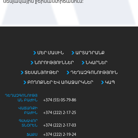
սենյակային ջերմաստիճանում:
ՄԵՐ ՄԱՍԻՆ
ԱՐՏԱԴՐԱՆՔ
ՆՈՐՈՒԹՅՈՒՆՆԵՐ
ՆԿԱՐՆԵՐ
ՏԵՍԱՆՅՈՒԹԵՐ
ԴԵՂԱԶԳՈՆՈՒԹՅՈՒՆ
ԲՈՂՈՔՆԵՐ ԵՎ ԱՌԱՋԱՐԿՆԵՐ
ԿԱՊ
ԴԵՂԱԶԳՈՆՈՒԹՅ
+374 (55) 05-79-86
ԱՆ ԲԱԺԻՆ
ՎԱՃԱՌՔԻ
+374 (222) 2-17-25
ԲԱԺԻՆ
ԳԼԽԱՎՈՐ
+374 (222) 2-17-03
ՏՆՕՐԵՆ
+374 (222) 2-19-24
ՖԱՔՍ