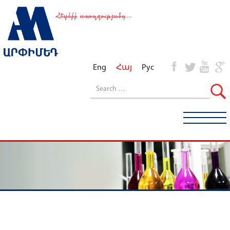
Eng
Հայ
Рус