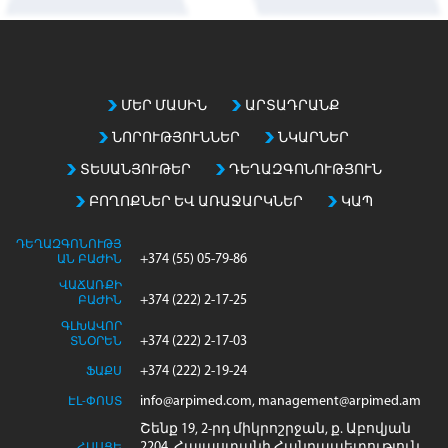
m
a
t
c
h
ՄԵՐ ՄԱՍԻՆ
ԱՐՏԱԴՐԱՆՔ
i
ՆՈՐՈՒԹՅՈՒՆՆԵՐ
ՆԿԱՐՆԵՐ
n
g
ՏԵՍԱՆՅՈՒԹԵՐ
ԴԵՂԱԶԳՈՆՈՒԹՅՈՒՆ
e
ԲՈՂՈՔՆԵՐ ԵՎ ԱՌԱՋԱՐԿՆԵՐ
ԿԱՊ
n
t
ԴԵՂԱԶԳՈՆՈՒԹՅ
r
+374 (55) 05-79-86
ԱՆ ԲԱԺԻՆ
i
ՎԱՃԱՌՔԻ
+374 (222) 2-17-25
e
ԲԱԺԻՆ
s
ԳԼԽԱՎՈՐ
+374 (222) 2-17-03
ՏՆՕՐԵՆ
+374 (222) 2-19-24
ՖԱՔՍ
info@arpimed.com, management@arpimed.am
ԷԼ-ՓՈՍՏ
Շենք 19, 2-րդ միկրոշրջան, ք. Աբովյան
2204, Հայաստանի Հանրապետություն