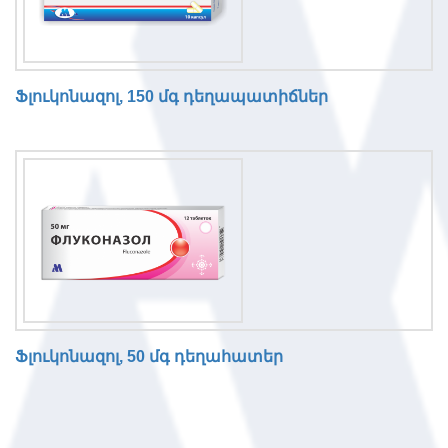
Ֆլուկոնազոլ, 150 մգ դեղապատիճներ
Ֆլուկոնազոլ, 50 մգ դեղահատեր
N
o